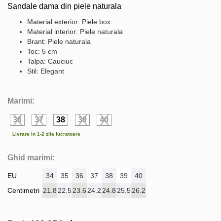
Sandale dama din piele naturala
Material exterior: Piele box
Material interior: Piele naturala
Brant: Piele naturala
Toc: 5 cm
Talpa: Cauciuc
Stil: Elegant
Marimi:
36
37
38
39
40
Livrare in 1-2 zile lucratoare
Ghid marimi:
EU
34
35
36
37
38
39
40
Centimetri
21.8
22.5
23.6
24.2
24.8
25.5
26.2