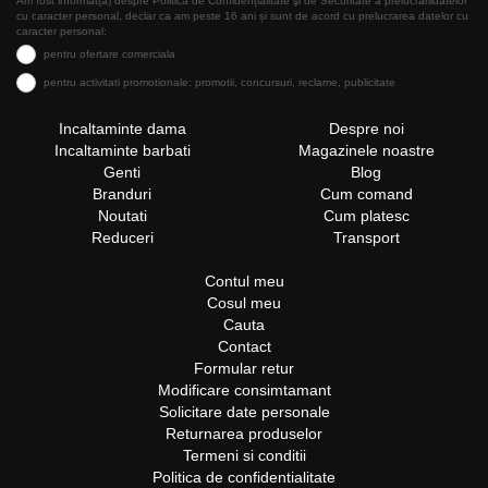
Am fost informat(a) despre Politica de Confidențialitate şi de Securitate a prelucrăriidatelor
cu caracter personal, declar ca am peste 16 ani și sunt de acord cu prelucrarea datelor cu
caracter personal:
pentru ofertare comerciala
pentru activitati promotionale: promotii, concursuri, reclame, publicitate
Incaltaminte dama
Despre noi
Incaltaminte barbati
Magazinele noastre
Genti
Blog
Branduri
Cum comand
Noutati
Cum platesc
Reduceri
Transport
Contul meu
Cosul meu
Cauta
Contact
Formular retur
Modificare consimtamant
Solicitare date personale
Returnarea produselor
Termeni si conditii
Politica de confidentialitate