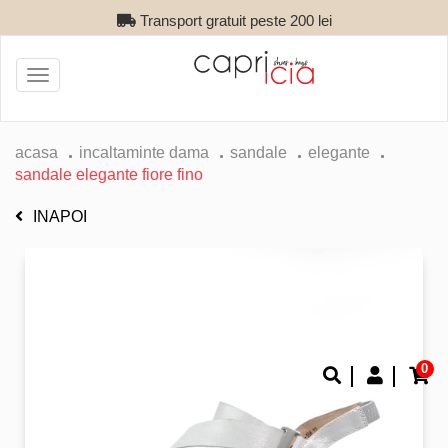
Transport gratuit peste 200 lei
Toggle
navigation
acasa
incaltaminte dama
sandale
elegante
sandale elegante fiore fino
INAPOI
0