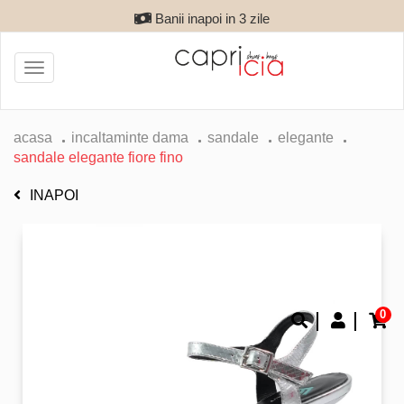
Banii inapoi in 3 zile
Toggle
navigation
acasa
incaltaminte dama
sandale
elegante
sandale elegante fiore fino
INAPOI
0