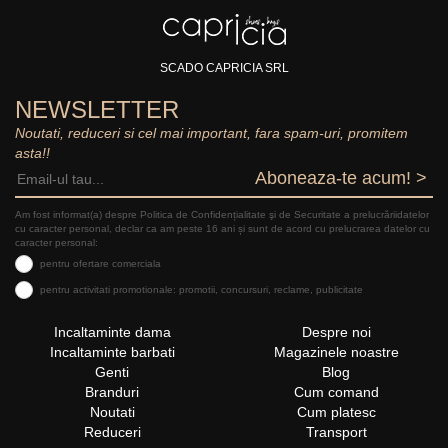
SCADO CAPRICIA SRL
NEWSLETTER
Noutati, reduceri si cel mai important, fara spam-uri, promitem
asta!!
Aboneaza-te acum! >
Am fost informat(a) despre Politica de Confidențialitate şi de Securitate a prelucrăriidatelor
cu caracter personal, declar ca am peste 16 ani și sunt de acord cu prelucrarea datelor cu
caracter personal:
pentru ofertare comerciala
pentru activitati promotionale: promotii, concursuri, reclame, publicitate
Incaltaminte dama
Despre noi
Incaltaminte barbati
Magazinele noastre
Genti
Blog
Branduri
Cum comand
Noutati
Cum platesc
Reduceri
Transport