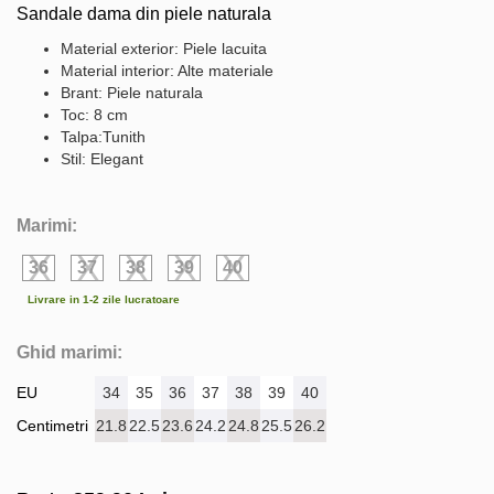
Sandale dama din piele naturala
Material exterior: Piele lacuita
Material interior: Alte materiale
Brant: Piele naturala
Toc: 8 cm
Talpa:Tunith
Stil: Elegant
Marimi:
36
37
38
39
40
Livrare in 1-2 zile lucratoare
Ghid marimi:
EU
34
35
36
37
38
39
40
Centimetri
21.8
22.5
23.6
24.2
24.8
25.5
26.2