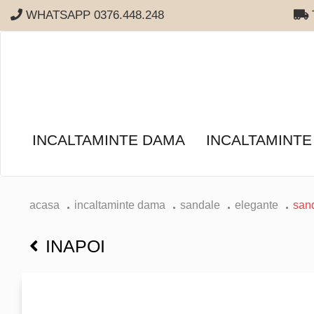
WHATSAPP 0376.448.248
T
INCALTAMINTE DAMA
INCALTAMINTE
acasa
incaltaminte dama
sandale
elegante
sand
INAPOI