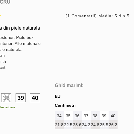
GRU
(1 Comentarii) Media: 5 din 5
din piele naturala
exterior: Piele box
interior: Alte materiale
ele naturala
 cm
nith
gant
Ghid marimi:
EU
38
39
40
Centimetri
e lucratoare
34
35
36
37
38
39
40
21.8
22.5
23.6
24.2
24.8
25.5
26.2