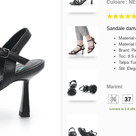
Culoare :
NE
Sandale dama 
Material 
Material 
Brant: Pi
Toc: 8.5
Talpa:Tu
Stil: Ele
Marimi:
36
37
Livrare in 1-2 zil