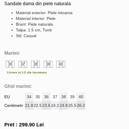
Sandale dama din piele naturala
Material exterior: Piele intoarsa
Material interior: Piele
Brant: Piele naturala
Talpa: 1.5 cm, Tunit
Stil: Casual
Marimi:
36
37
38
39
40
Livrare in 1-2 zile lucratoare
Ghid marimi:
EU
34
35
36
37
38
39
40
Centimetri
21.8
22.5
23.6
24.2
24.8
25.5
26.2
Pret :
299.90
Lei