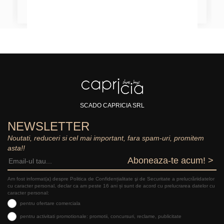
SCADO CAPRICIA SRL
NEWSLETTER
Noutati, reduceri si cel mai important, fara spam-uri, promitem
asta!!
Aboneaza-te acum! >
Am fost informat(a) despre Politica de Confidențialitate şi de Securitate a prelucrăriidatelor
cu caracter personal, declar ca am peste 16 ani și sunt de acord cu prelucrarea datelor cu
caracter personal:
pentru ofertare comerciala
pentru activitati promotionale: promotii, concursuri, reclame, publicitate