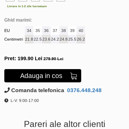
Livrare in 1-2 zile lucratoare
Ghid marimi:
EU
34
35
36
37
38
39
40
Centimetri
21.8
22.5
23.6
24.2
24.8
25.5
26.2
Pret:
199.90
Lei
279.90 Lei
Adauga in cos
Comanda telefonica
0376.448.248
L-V: 9:00-17:00
Pareri ale altor clienti