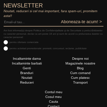
NEWSLETTER
Noutati, reduceri si cel mai important, fara spam-uri, promitem
asta!!
Aboneaza-te acum! >
Am fost informat(a) despre Politica de Confidențialitate şi de Securitate a prelucrăriidatelor
cu caracter personal, declar ca am peste 16 ani și sunt de acord cu prelucrarea datelor cu
caracter personal:
pentru ofertare comerciala
pentru activitati promotionale: promotii, concursuri, reclame, publicitate
Incaltaminte dama
Despre noi
Incaltaminte barbati
Magazinele noastre
Genti
Blog
Branduri
Cum comand
Noutati
Cum platesc
Reduceri
Transport
Contul meu
Cosul meu
Cauta
Contact