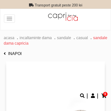
Transport gratuit peste 200 lei
Toggle
navigation
acasa
incaltaminte dama
sandale
casual
sandale
dama capricia
INAPOI
0