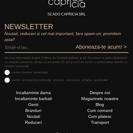
SCADO CAPRICIA SRL
NEWSLETTER
Noutati, reduceri si cel mai important, fara spam-uri, promitem
asta!!
Aboneaza-te acum! >
Am fost informat(a) despre Politica de Confidențialitate şi de Securitate a prelucrăriidatelor
cu caracter personal, declar ca am peste 16 ani și sunt de acord cu prelucrarea datelor cu
caracter personal:
pentru ofertare comerciala
pentru activitati promotionale: promotii, concursuri, reclame, publicitate
Incaltaminte dama
Despre noi
Incaltaminte barbati
Magazinele noastre
Genti
Blog
Branduri
Cum comand
Noutati
Cum platesc
Reduceri
Transport