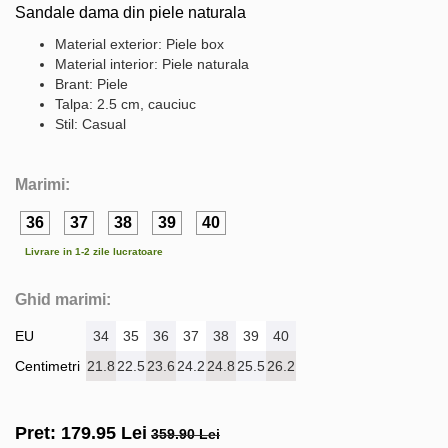
Sandale dama din piele naturala
Material exterior: Piele box
Material interior: Piele naturala
Brant: Piele
Talpa: 2.5 cm, cauciuc
Stil: Casual
Marimi:
36
37
38
39
40
Livrare in 1-2 zile lucratoare
Ghid marimi:
EU
34
35
36
37
38
39
40
Centimetri
21.8
22.5
23.6
24.2
24.8
25.5
26.2
Pret:
179.95
Lei
359.90 Lei