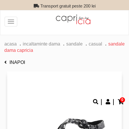
Transport gratuit peste 200 lei
Toggle
navigation
acasa
incaltaminte dama
sandale
casual
sandale
dama capricia
INAPOI
0