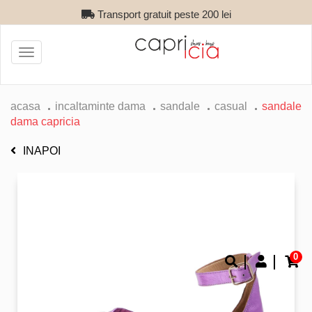
Transport gratuit peste 200 lei
Toggle
navigation
acasa
incaltaminte dama
sandale
casual
sandale
dama capricia
INAPOI
0