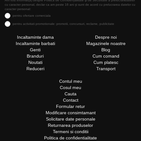
Am fost informat(a) despre Politica de Confidențialitate şi de Securitate a prelucrăriidatelor
cu caracter personal, declar ca am peste 16 ani și sunt de acord cu prelucrarea datelor cu
caracter personal:
pentru ofertare comerciala
pentru activitati promotionale: promotii, concursuri, reclame, publicitate
Incaltaminte dama
Despre noi
Incaltaminte barbati
Magazinele noastre
Genti
Blog
Branduri
Cum comand
Noutati
Cum platesc
Reduceri
Transport
Contul meu
Cosul meu
Cauta
Contact
Formular retur
Modificare consimtamant
Solicitare date personale
Returnarea produselor
Termeni si conditii
Politica de confidentialitate