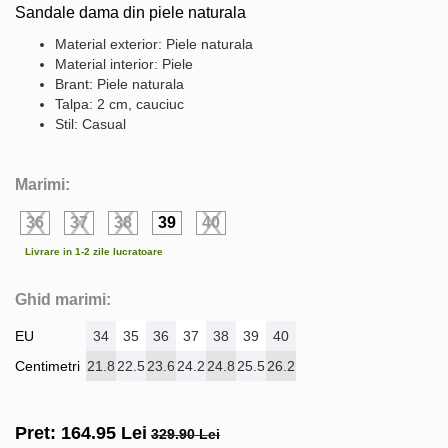
Sandale dama din piele naturala
Material exterior: Piele naturala
Material interior: Piele
Brant: Piele naturala
Talpa: 2 cm, cauciuc
Stil: Casual
Marimi:
36
37
38
39
40
Livrare in 1-2 zile lucratoare
Ghid marimi:
EU
34
35
36
37
38
39
40
Centimetri
21.8
22.5
23.6
24.2
24.8
25.5
26.2
Pret:
164.95
Lei
329.90 Lei