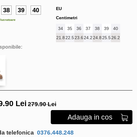
EU
38
39
40
Centimetri
e lucratoare
34
35
36
37
38
39
40
21.8
22.5
23.6
24.2
24.8
25.5
26.2
isponibile:
9.90
Lei
279.90 Lei
Adauga in cos
 telefonica
0376.448.248