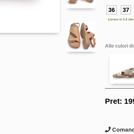
36
37
Livrare in 1-2 zil
Alte culori d
Pret:
19
Comanda