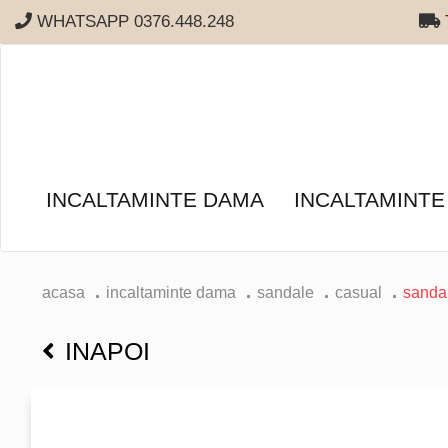
WHATSAPP 0376.448.248
T
INCALTAMINTE DAMA
INCALTAMINTE
acasa
incaltaminte dama
sandale
casual
sanda
INAPOI