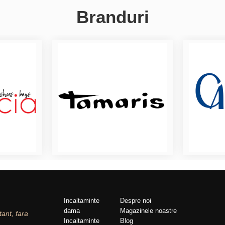
Branduri
Incaltaminte
Despre noi
dama
Magazinele noastre
tant, fara
Incaltaminte
Blog