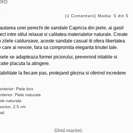
ARO
(1 Comentarii) Media: 5 din 5
cautarea unei perechi de sandale Capricia din piele, ai gasit
ect intre stilul relaxat si calitatea materialelor naturale. Create
 zilele calduroase, aceste sandale casual iti ofera libertatea
 care ai nevoie, fara sa compromita eleganta tinutei tale.
iele se adapteaza formei piciorului, prevenind iritatiile si
atie placuta la atingere.
bilitate la fiecare pas, protejand glezna si oferind incredere
exterior: Piele box
interior: Piele naturala
ele naturala
auciuc, 2.5 cm
ual
Ghid marimi: