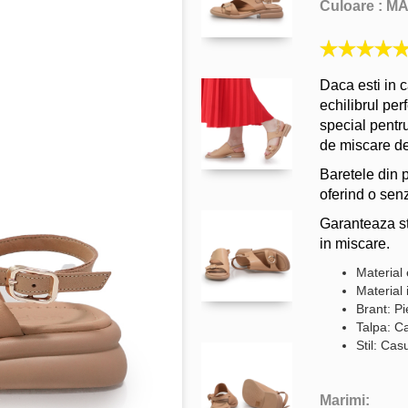
Culoare :
M
Daca esti in 
echilibrul perf
special pentru
de miscare de
Baretele din p
oferind o senz
Garanteaza sta
in miscare.
Material 
Material 
Brant: Pi
Talpa: C
Stil: Cas
Marimi: