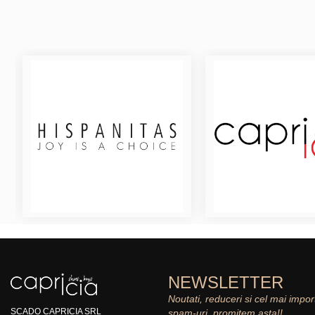
NEWSLETTER
Noutati, reduceri si cel mai impor
SCADO CAPRICIA SRL
spam-uri, promitem asta!!