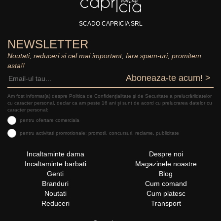
SCADO CAPRICIA SRL
NEWSLETTER
Noutati, reduceri si cel mai important, fara spam-uri, promitem
asta!!
Aboneaza-te acum! >
Am fost informat(a) despre Politica de Confidențialitate şi de Securitate a prelucrăriidatelor
cu caracter personal, declar ca am peste 16 ani și sunt de acord cu prelucrarea datelor cu
caracter personal:
pentru ofertare comerciala
pentru activitati promotionale: promotii, concursuri, reclame, publicitate
Incaltaminte dama
Despre noi
Incaltaminte barbati
Magazinele noastre
Genti
Blog
Branduri
Cum comand
Noutati
Cum platesc
Reduceri
Transport