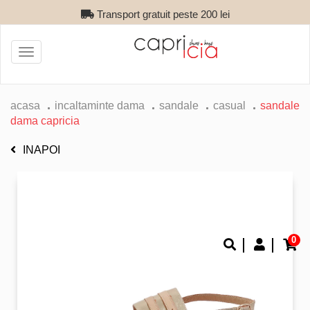
Transport gratuit peste 200 lei
Toggle
navigation
acasa
incaltaminte dama
sandale
casual
sandale
dama capricia
INAPOI
0