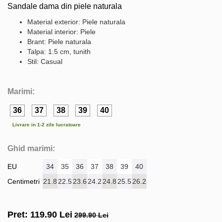
Sandale dama din piele naturala
Material exterior: Piele naturala
Material interior: Piele
Brant: Piele naturala
Talpa: 1.5 cm, tunith
Stil: Casual
Marimi:
36
37
38
39
40
Livrare in 1-2 zile lucratoare
Ghid marimi:
EU
34
35
36
37
38
39
40
Centimetri
21.8
22.5
23.6
24.2
24.8
25.5
26.2
Pret:
119.90
Lei
299.90 Lei