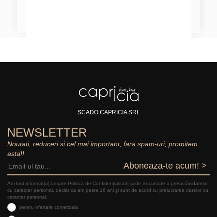
SCADO CAPRICIA SRL
NEWSLETTER
Noutati, reduceri si cel mai important, fara spam-uri, promitem
asta!!
Aboneaza-te acum! >
Am fost informat(a) despre Politica de Confidențialitate şi de Securitate a prelucrăriidatelor
cu caracter personal, declar ca am peste 16 ani și sunt de acord cu prelucrarea datelor cu
caracter personal:
pentru ofertare comerciala