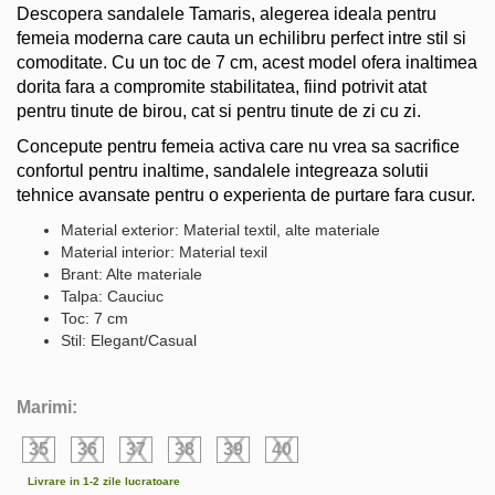
Descopera sandalele Tamaris, alegerea ideala pentru
femeia moderna care cauta un echilibru perfect intre stil si
comoditate. Cu un toc de 7 cm, acest model ofera inaltimea
dorita fara a compromite stabilitatea, fiind potrivit atat
pentru tinute de birou, cat si pentru tinute de zi cu zi.
Concepute pentru femeia activa care nu vrea sa sacrifice
confortul pentru inaltime, sandalele integreaza solutii
tehnice avansate pentru o experienta de purtare fara cusur.
Material exterior: Material textil, alte materiale
Material interior: Material texil
Brant: Alte materiale
Talpa: Cauciuc
Toc: 7 cm
Stil: Elegant/Casual
Marimi:
35
36
37
38
39
40
Livrare in 1-2 zile lucratoare