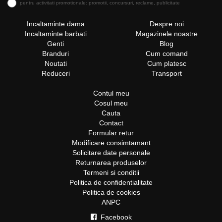
pentru activitati promotionale: promotii, concursuri, reclame, publicitate
Incaltaminte dama
Despre noi
Incaltaminte barbati
Magazinele noastre
Genti
Blog
Branduri
Cum comand
Noutati
Cum platesc
Reduceri
Transport
Contul meu
Cosul meu
Cauta
Contact
Formular retur
Modificare consimtamant
Solicitare date personale
Returnarea produselor
Termeni si conditii
Politica de confidentialitate
Politica de cookies
ANPC
Facebook