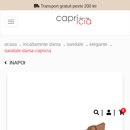
Transport gratuit peste 200 lei
Toggle
navigation
acasa
incaltaminte dama
sandale
elegante
sandale dama capricia
INAPOI
0