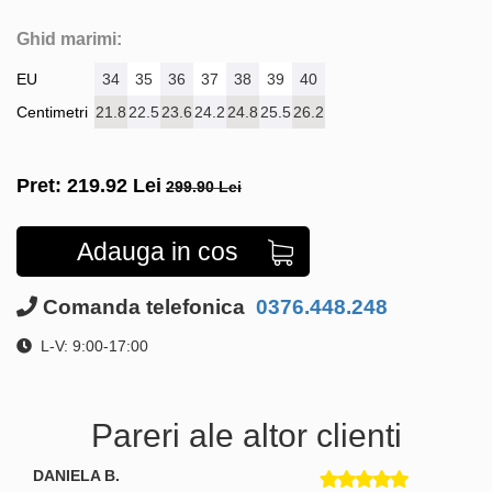
Ghid marimi:
EU
34
35
36
37
38
39
40
Centimetri
21.8
22.5
23.6
24.2
24.8
25.5
26.2
Pret:
219.92
Lei
299.90 Lei
Adauga in cos
Comanda telefonica
0376.448.248
L-V: 9:00-17:00
Pareri ale altor clienti
DANIELA B.