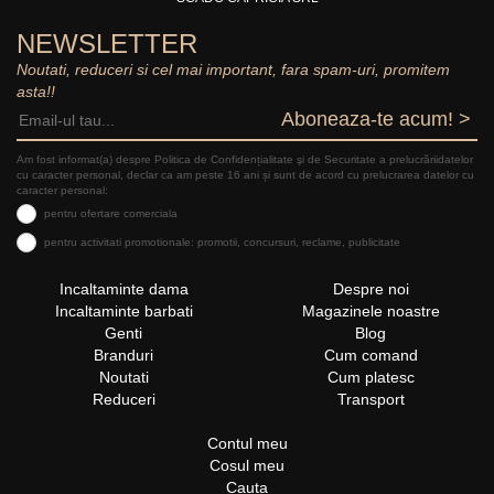
NEWSLETTER
Noutati, reduceri si cel mai important, fara spam-uri, promitem
asta!!
Aboneaza-te acum! >
Am fost informat(a) despre Politica de Confidențialitate şi de Securitate a prelucrăriidatelor
cu caracter personal, declar ca am peste 16 ani și sunt de acord cu prelucrarea datelor cu
caracter personal:
pentru ofertare comerciala
pentru activitati promotionale: promotii, concursuri, reclame, publicitate
Incaltaminte dama
Despre noi
Incaltaminte barbati
Magazinele noastre
Genti
Blog
Branduri
Cum comand
Noutati
Cum platesc
Reduceri
Transport
Contul meu
Cosul meu
Cauta