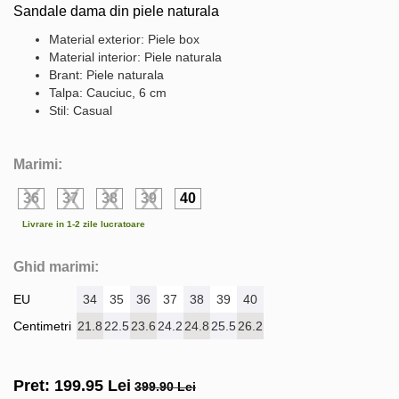
Sandale dama din piele naturala
Material exterior: Piele box
Material interior: Piele naturala
Brant: Piele naturala
Talpa: Cauciuc, 6 cm
Stil: Casual
Marimi:
36
37
38
39
40
Livrare in 1-2 zile lucratoare
Ghid marimi:
EU
34
35
36
37
38
39
40
Centimetri
21.8
22.5
23.6
24.2
24.8
25.5
26.2
Pret:
199.95
Lei
399.90 Lei