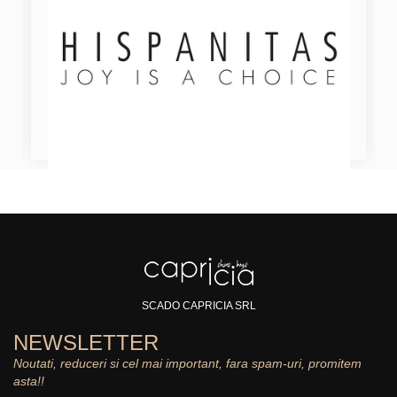
SCADO CAPRICIA SRL
NEWSLETTER
Noutati, reduceri si cel mai important, fara spam-uri, promitem
asta!!