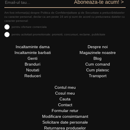
Aboneaza-te acum! >
Am fost informat(a) despre Politica de Confidențialitate şi de Securitate a prelucrăriidatelor
cu caracter personal, declar ca am peste 16 ani și sunt de acord cu prelucrarea datelor cu
caracter personal:
pentru ofertare comerciala
pentru activitati promotionale: promotii, concursuri, reclame, publicitate
Incaltaminte dama
Despre noi
Incaltaminte barbati
Magazinele noastre
Genti
Blog
Branduri
Cum comand
Noutati
Cum platesc
Reduceri
Transport
Contul meu
Cosul meu
Cauta
Contact
Formular retur
Modificare consimtamant
Solicitare date personale
Returnarea produselor