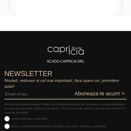
SCADO CAPRICIA SRL
NEWSLETTER
Noutati, reduceri si cel mai important, fara spam-uri, promitem
asta!!
Aboneaza-te acum! >
Am fost informat(a) despre Politica de Confidențialitate şi de Securitate a prelucrăriidatelor
cu caracter personal, declar ca am peste 16 ani și sunt de acord cu prelucrarea datelor cu
caracter personal:
pentru ofertare comerciala
pentru activitati promotionale: promotii, concursuri, reclame, publicitate