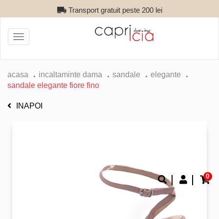
Transport gratuit peste 200 lei
Toggle
navigation
acasa
incaltaminte dama
sandale
elegante
sandale elegante fiore fino
INAPOI
0