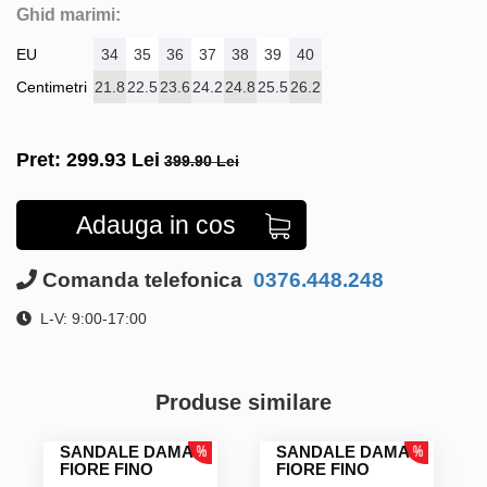
Ghid marimi:
EU
34
35
36
37
38
39
40
Centimetri
21.8
22.5
23.6
24.2
24.8
25.5
26.2
Pret:
299.93
Lei
399.90 Lei
Adauga in cos
Comanda telefonica
0376.448.248
L-V: 9:00-17:00
Produse similare
SANDALE DAMA
SANDALE DAMA
FIORE FINO
FIORE FINO