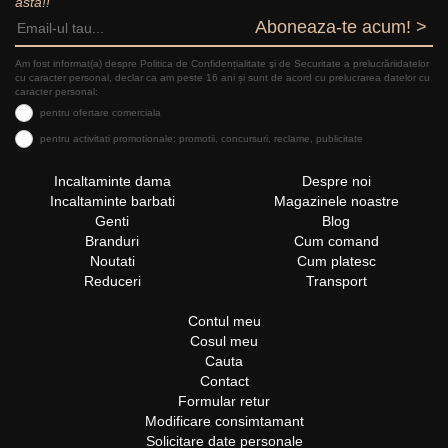
asta!!
Aboneaza-te acum! >
Am fost informat(a) despre Politica de Confidențialitate şi de Securitate a prelucrăriidatelor
cu caracter personal, declar ca am peste 16 ani și sunt de acord cu prelucrarea datelor cu
caracter personal:
pentru ofertare comerciala
pentru activitati promotionale: promotii, concursuri, reclame, publicitate
Incaltaminte dama
Despre noi
Incaltaminte barbati
Magazinele noastre
Genti
Blog
Branduri
Cum comand
Noutati
Cum platesc
Reduceri
Transport
Contul meu
Cosul meu
Cauta
Contact
Formular retur
Modificare consimtamant
Solicitare date personale