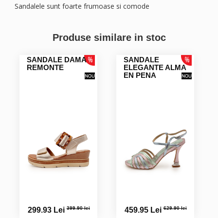
Sandalele sunt foarte frumoase si comode
CARMEN ANDREEA P.
Produse similare in stoc
SANDALE DAMA
SANDALE
REMONTE
ELEGANTE ALMA
Georgeta A.
EN PENA
Cristina M.
Sandalele sunt impecabile, foarte frumoase, super
calitative, masura corespunzatoare. Recomand
Maria T.
Jana R.
399.90 lei
629.90 lei
299.93 Lei
459.95 Lei