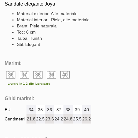
Sandale elegante Joya
Material exterior: Alte materiale
Material interior: Piele, alte materiale
Brant: Piele naturala
Toc: 6 cm
Talpa: Tunith
Stil: Elegant
Marimi:
36
37
38
39
40
Livrare in 1-2 zile lucratoare
Ghid marimi:
EU
34
35
36
37
38
39
40
Centimetri
21.8
22.5
23.6
24.2
24.8
25.5
26.2