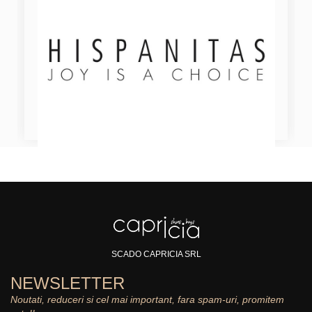
SCADO CAPRICIA SRL
NEWSLETTER
Noutati, reduceri si cel mai important, fara spam-uri, promitem