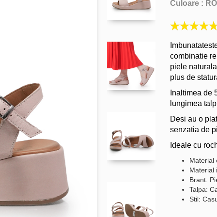
Culoare :
RO
Imbunatateste
combinatie reu
piele natural
plus de statur
Inaltimea de 5
lungimea talpi
Desi au o pla
senzatia de pic
Ideale cu roc
Material 
Material 
Brant: Pi
Talpa: C
Stil: Cas