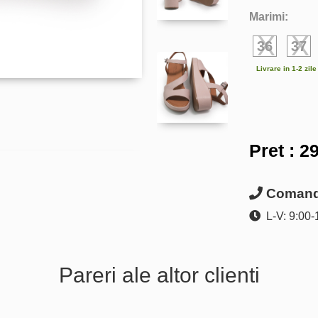
Marimi:
36
37
Livrare in 1-2 zil
Pret :
29
Comanda
L-V: 9:00-
Pareri ale altor clienti