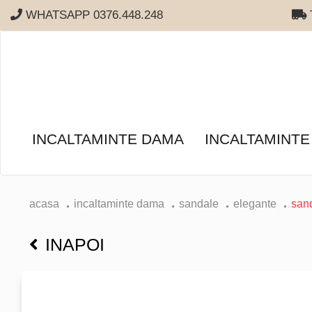
WHATSAPP 0376.448.248
T
INCALTAMINTE DAMA
INCALTAMINTE
acasa
incaltaminte dama
sandale
elegante
san
INAPOI