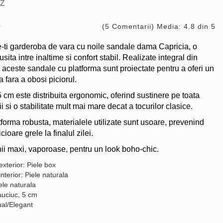
Z
(5 Comentarii) Media: 4.8 din 5
-ti garderoba de vara cu noile sandale dama Capricia, o
sita intre inaltime si confort stabil. Realizate integral din
a aceste sandale cu platforma sunt proiectate pentru a oferi un
a fara a obosi piciorul.
 cm este distribuita ergonomic, oferind sustinere pe toata
i si o stabilitate mult mai mare decat a tocurilor clasice.
tforma robusta, materialele utilizate sunt usoare, prevenind
ioare grele la finalul zilei.
hii maxi, vaporoase, pentru un look boho-chic.
exterior: Piele box
interior: Piele naturala
ele naturala
auciuc, 5 cm
ual/Elegant