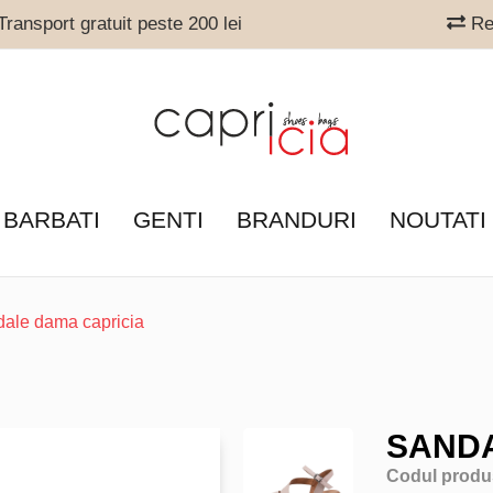
ransport gratuit peste 200 lei
Ret
 BARBATI
GENTI
BRANDURI
NOUTATI
dale dama capricia
SANDA
Codul produ