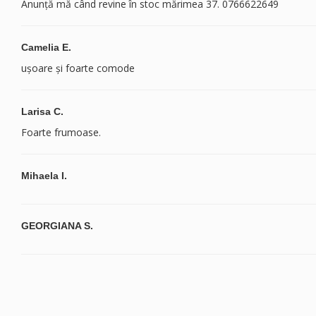
Anunță mă când revine în stoc mărimea 37. 0766622649
Camelia E.
ușoare și foarte comode
Larisa C.
Foarte frumoase.
Mihaela I.
GEORGIANA S.