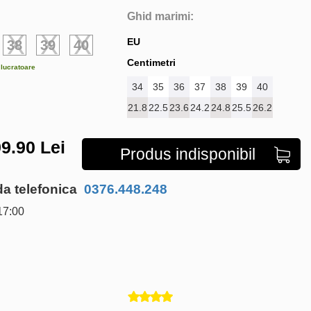
Ghid marimi:
EU
38
39
40
Centimetri
e lucratoare
34
35
36
37
38
39
40
21.8
22.5
23.6
24.2
24.8
25.5
26.2
9.90
Lei
Produs indisponibil
 telefonica
0376.448.248
17:00