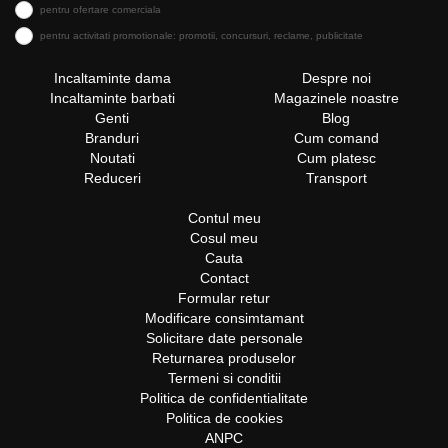
pentru ofertare comerciala
pentru activitati promotionale: promotii, concursuri, reclame, publicitate
Incaltaminte dama
Despre noi
Incaltaminte barbati
Magazinele noastre
Genti
Blog
Branduri
Cum comand
Noutati
Cum platesc
Reduceri
Transport
Contul meu
Cosul meu
Cauta
Contact
Formular retur
Modificare consimtamant
Solicitare date personale
Returnarea produselor
Termeni si conditii
Politica de confidentialitate
Politica de cookies
ANPC