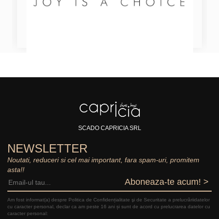
SCADO CAPRICIA SRL
NEWSLETTER
Noutati, reduceri si cel mai important, fara spam-uri, promitem
asta!!
Aboneaza-te acum! >
Am fost informat(a) despre Politica de Confidențialitate şi de Securitate a prelucrăriidatelor
cu caracter personal, declar ca am peste 16 ani și sunt de acord cu prelucrarea datelor cu
caracter personal: