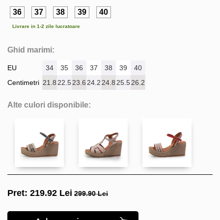
36
37
38
39
40
Livrare in 1-2 zile lucratoare
Ghid marimi:
EU
34
35
36
37
38
39
40
Centimetri
21.8
22.5
23.6
24.2
24.8
25.5
26.2
Alte culori disponibile:
Pret:
219.92
Lei
299.90 Lei