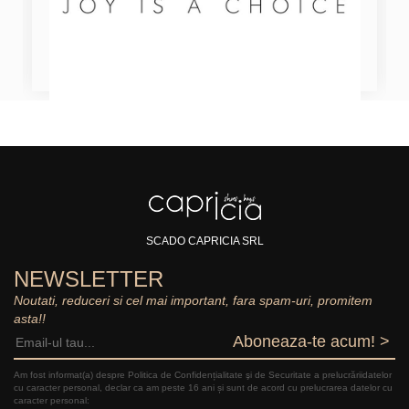
SCADO CAPRICIA SRL
NEWSLETTER
Noutati, reduceri si cel mai important, fara spam-uri, promitem
asta!!
Aboneaza-te acum! >
Am fost informat(a) despre Politica de Confidențialitate şi de Securitate a prelucrăriidatelor
cu caracter personal, declar ca am peste 16 ani și sunt de acord cu prelucrarea datelor cu
caracter personal: