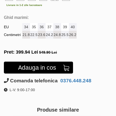
Livrare in 1-2 zile lucratoare
Ghid marimi:
EU
34
35
36
37
38
39
40
Centimetri
21.8
22.5
23.6
24.2
24.8
25.5
26.2
Pret:
399.94
Lei
549.90 Lei
Adauga in cos
Comanda telefonica
0376.448.248
L-V: 9:00-17:00
Produse similare