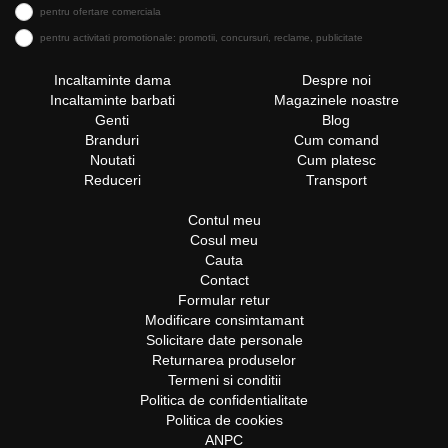
pentru ofertare comerciala
pentru activitati promotionale: promotii, concursuri, reclame, publicitate
Incaltaminte dama
Despre noi
Incaltaminte barbati
Magazinele noastre
Genti
Blog
Branduri
Cum comand
Noutati
Cum platesc
Reduceri
Transport
Contul meu
Cosul meu
Cauta
Contact
Formular retur
Modificare consimtamant
Solicitare date personale
Returnarea produselor
Termeni si conditii
Politica de confidentialitate
Politica de cookies
ANPC