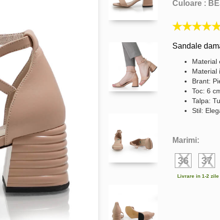
Culoare :
BE
Sandale dama 
Material 
Material 
Brant: Pi
Toc: 6 c
Talpa: Tu
Stil: Ele
Marimi:
36
37
Livrare in 1-2 zil