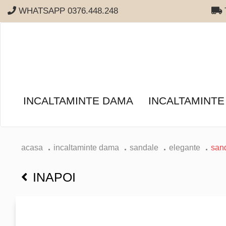
WHATSAPP 0376.448.248
T
INCALTAMINTE DAMA
INCALTAMINTE
acasa
incaltaminte dama
sandale
elegante
sand
INAPOI