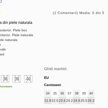
J
(1 Comentarii) Media: 5 din 5
din piele naturala
exterior: Piele box
interior: Piele naturala
ele naturala
m
nith
gant
Ghid marimi:
EU
38
39
40
Centimetri
e lucratoare
34
35
36
37
38
39
40
21.8
22.5
23.6
24.2
24.8
25.5
26.2