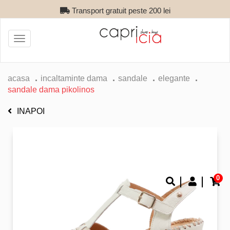
Transport gratuit peste 200 lei
Toggle
navigation
acasa
incaltaminte dama
sandale
elegante
sandale dama pikolinos
INAPOI
0