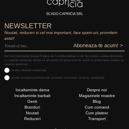
SCADO CAPRICIA SRL
NEWSLETTER
Noutati, reduceri si cel mai important, fara spam-uri, promitem
asta!!
Aboneaza-te acum! >
Am fost informat(a) despre Politica de Confidențialitate şi de Securitate a prelucrăriidatelor
cu caracter personal, declar ca am peste 16 ani și sunt de acord cu prelucrarea datelor cu
caracter personal:
pentru ofertare comerciala
pentru activitati promotionale: promotii, concursuri, reclame, publicitate
Incaltaminte dama
Despre noi
Incaltaminte barbati
Magazinele noastre
Genti
Blog
Branduri
Cum comand
Noutati
Cum platesc
Reduceri
Transport