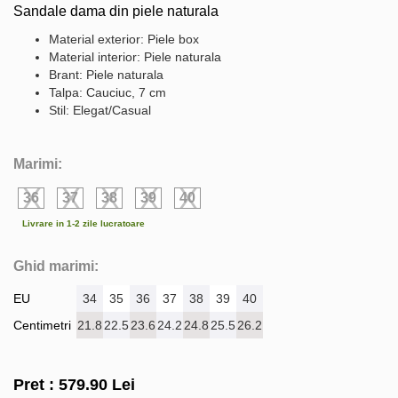
Sandale dama din piele naturala
Material exterior: Piele box
Material interior: Piele naturala
Brant: Piele naturala
Talpa: Cauciuc, 7 cm
Stil: Elegat/Casual
Marimi:
36
37
38
39
40
Livrare in 1-2 zile lucratoare
Ghid marimi:
EU
34
35
36
37
38
39
40
Centimetri
21.8
22.5
23.6
24.2
24.8
25.5
26.2
Pret :
579.90
Lei