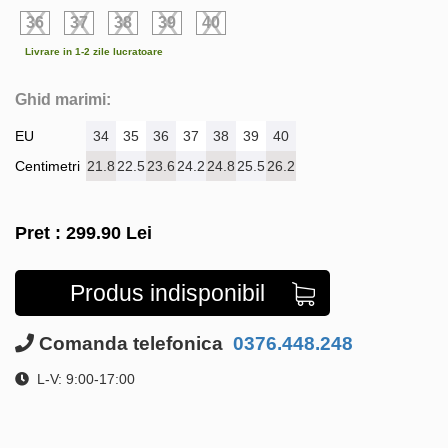
36
37
38
39
40
Livrare in 1-2 zile lucratoare
Ghid marimi:
EU
34
35
36
37
38
39
40
Centimetri
21.8
22.5
23.6
24.2
24.8
25.5
26.2
Pret :
299.90
Lei
Produs indisponibil
Comanda telefonica
0376.448.248
L-V: 9:00-17:00