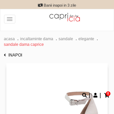
Banii inapoi in 3 zile
Toggle
navigation
acasa
incaltaminte dama
sandale
elegante
sandale dama caprice
INAPOI
0