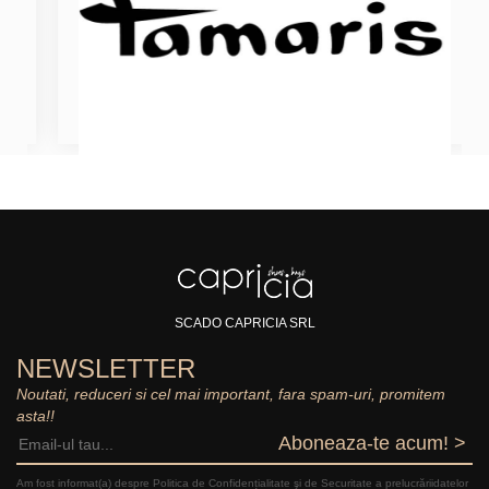
SCADO CAPRICIA SRL
NEWSLETTER
Noutati, reduceri si cel mai important, fara spam-uri, promitem
asta!!
Aboneaza-te acum! >
Am fost informat(a) despre Politica de Confidențialitate şi de Securitate a prelucrăriidatelor