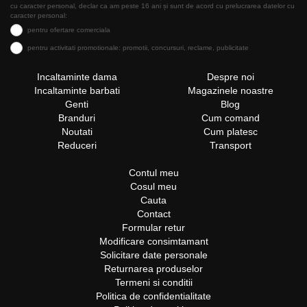
cu caracter personal, declar ca am peste 16 ani și sunt de acord cu prelucrarea datelor cu
caracter personal:
pentru ofertare comerciala
pentru activitati promotionale: promotii, concursuri, reclame, publicitate
Incaltaminte dama
Despre noi
Incaltaminte barbati
Magazinele noastre
Genti
Blog
Branduri
Cum comand
Noutati
Cum platesc
Reduceri
Transport
Contul meu
Cosul meu
Cauta
Contact
Formular retur
Modificare consimtamant
Solicitare date personale
Returnarea produselor
Termeni si conditii
Politica de confidentialitate