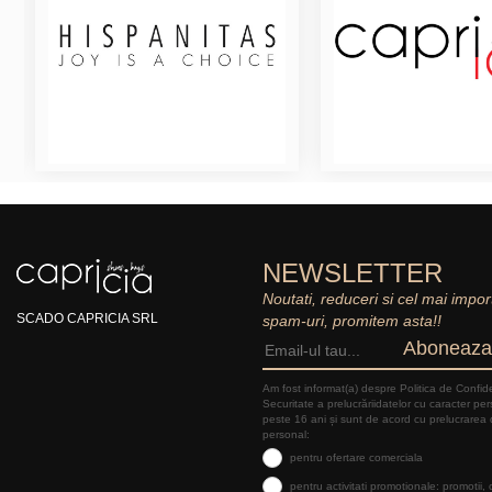
NEWSLETTER
Noutati, reduceri si cel mai impor
SCADO CAPRICIA SRL
spam-uri, promitem asta!!
Aboneaza
Am fost informat(a) despre Politica de Confide
Securitate a prelucrăriidatelor cu caracter pe
peste 16 ani și sunt de acord cu prelucrarea 
personal:
pentru ofertare comerciala
pentru activitati promotionale: promotii,