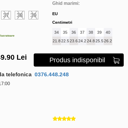
Ghid marimi:
EU
37
38
39
Centimetri
34
35
36
37
38
39
40
e lucratoare
21.8
22.5
23.6
24.2
24.8
25.5
26.2
9.90
Lei
Produs indisponibil
 telefonica
0376.448.248
17:00