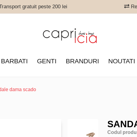
ransport gratuit peste 200 lei
Ret
 BARBATI
GENTI
BRANDURI
NOUTATI
dale dama scado
SAND
Codul produ