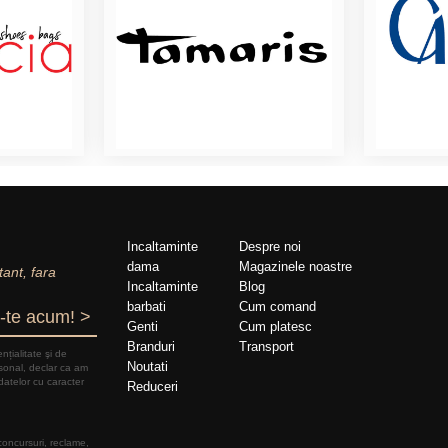
Incaltaminte
Despre noi
dama
Magazinele noastre
tant, fara
Incaltaminte
Blog
barbati
Cum comand
-te acum! >
Genti
Cum platesc
Branduri
Transport
nțialitate şi de
Noutati
rsonal, declar ca am
datelor cu caracter
Reduceri
 concursuri, reclame,