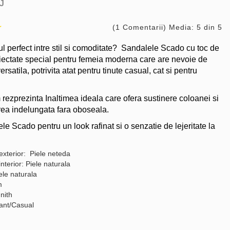
J
(1 Comentarii) Media: 5 din 5
ul perfect intre stil si comoditate? Sandalele Scado cu toc de
iectate special pentru femeia moderna care are nevoie de
ersatila, potrivita atat pentru tinute casual, cat si pentru
 rezprezinta Inaltimea ideala care ofera sustinere coloanei si
rea indelungata fara oboseala.
e Scado pentru un look rafinat si o senzatie de lejeritate la
exterior: Piele neteda
interior: Piele naturala
ele naturala
m
nith
gant/Casual