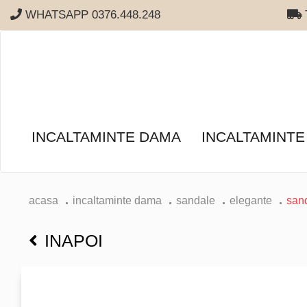
WHATSAPP 0376.448.248
T
INCALTAMINTE DAMA
INCALTAMINTE
acasa
incaltaminte dama
sandale
elegante
san
INAPOI