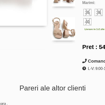
Marimi:
35
36
40
Livrare in 1-2 zil
Pret :
54
Comanda
L-V: 9:00-
Pareri ale altor clienti
vara .