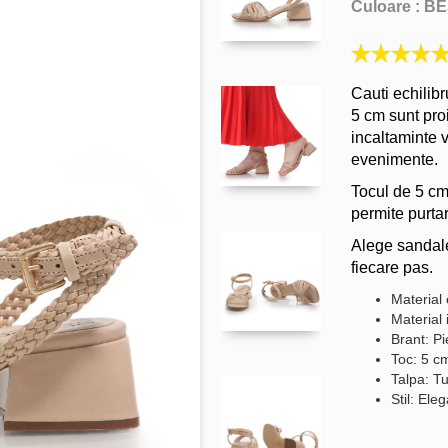
Culoare :
BE
Cauti echilibr
5 cm sunt pro
incaltaminte v
evenimente.
Tocul de 5 cm
permite purta
Alege sandalel
fiecare pas.
Material 
Material 
Brant: Pi
Toc: 5 c
Talpa: Tu
Stil: Ele