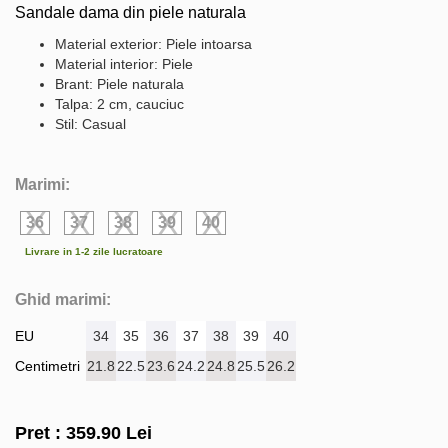
Sandale dama din piele naturala
Material exterior: Piele intoarsa
Material interior: Piele
Brant: Piele naturala
Talpa: 2 cm, cauciuc
Stil: Casual
Marimi:
36
37
38
39
40
Livrare in 1-2 zile lucratoare
Ghid marimi:
EU
34
35
36
37
38
39
40
Centimetri
21.8
22.5
23.6
24.2
24.8
25.5
26.2
Pret :
359.90
Lei