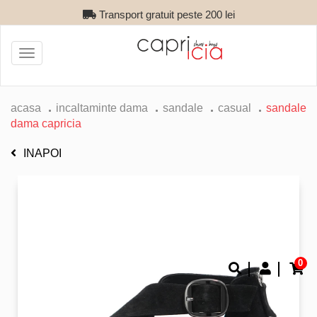
Transport gratuit peste 200 lei
Toggle
navigation
acasa
incaltaminte dama
sandale
casual
sandale
dama capricia
INAPOI
0