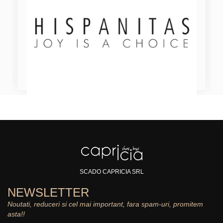
SCADO CAPRICIA SRL
NEWSLETTER
Noutati, reduceri si cel mai important, fara spam-uri, promitem
asta!!