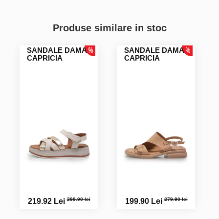
Gabriela Cosmina M.
Produse similare in stoc
Miorita S.
SANDALE DAMA
SANDALE DAMA
CAPRICIA
CAPRICIA
Material foarte bun, pentru picior mai plinuț
299.90 lei
279.90 lei
219.92 Lei
199.90 Lei