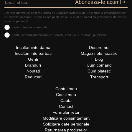
Aboneaza-te acum! >
Am fost informat(a) despre Politica de Confidențialitate şi de Securitate a prelucrăriidatelor
cu caracter personal, declar ca am peste 16 ani și sunt de acord cu prelucrarea datelor cu
caracter personal:
pentru ofertare comerciala
pentru activitati promotionale: promotii, concursuri, reclame, publicitate
Incaltaminte dama
Despre noi
Incaltaminte barbati
Magazinele noastre
Genti
Blog
Branduri
Cum comand
Noutati
Cum platesc
Reduceri
Transport
Contul meu
Cosul meu
Cauta
Contact
Formular retur
Modificare consimtamant
Solicitare date personale
Returnarea produselor