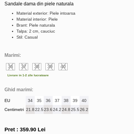
Sandale dama din piele naturala
Material exterior: Piele intoarsa
Material interior: Piele
Brant: Piele naturala
Talpa: 2 cm, cauciuc
Stil: Casual
Marimi:
36
37
38
39
40
Livrare in 1-2 zile lucratoare
Ghid marimi:
EU
34
35
36
37
38
39
40
Centimetri
21.8
22.5
23.6
24.2
24.8
25.5
26.2
Pret :
359.90
Lei