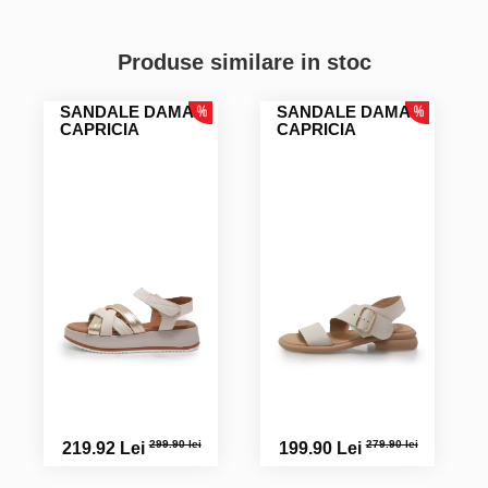
Gabriela Cosmina M.
Produse similare in stoc
Miorita S.
SANDALE DAMA
SANDALE DAMA
CAPRICIA
CAPRICIA
Material foarte bun, pentru picior mai plinuț
299.90 lei
279.90 lei
219.92 Lei
199.90 Lei