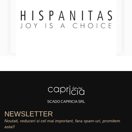
SCADO CAPRICIA SRL
NEWSLETTER
Noutati, reduceri si cel mai important, fara spam-uri, promitem
asta!!