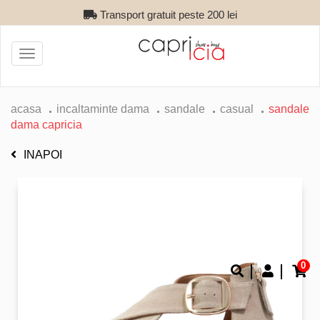
Transport gratuit peste 200 lei
Toggle
navigation
acasa
incaltaminte dama
sandale
casual
sandale
dama capricia
INAPOI
0