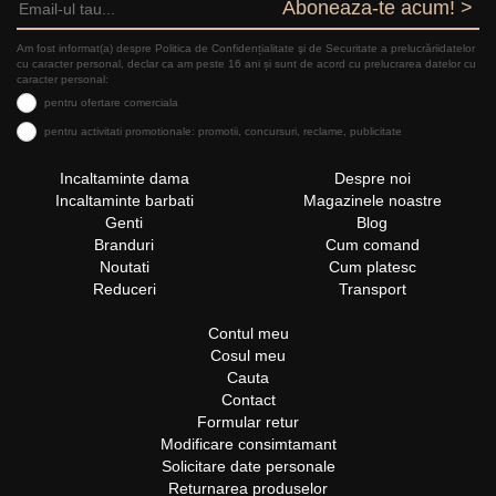
Aboneaza-te acum! >
Am fost informat(a) despre Politica de Confidențialitate şi de Securitate a prelucrăriidatelor
cu caracter personal, declar ca am peste 16 ani și sunt de acord cu prelucrarea datelor cu
caracter personal:
pentru ofertare comerciala
pentru activitati promotionale: promotii, concursuri, reclame, publicitate
Incaltaminte dama
Despre noi
Incaltaminte barbati
Magazinele noastre
Genti
Blog
Branduri
Cum comand
Noutati
Cum platesc
Reduceri
Transport
Contul meu
Cosul meu
Cauta
Contact
Formular retur
Modificare consimtamant
Solicitare date personale
Returnarea produselor