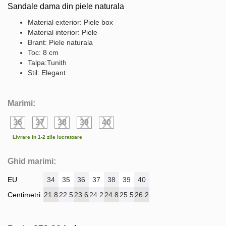
Sandale dama din piele naturala
Material exterior: Piele box
Material interior: Piele
Brant: Piele naturala
Toc: 8 cm
Talpa:Tunith
Stil: Elegant
Marimi:
36
37
38
39
40
Livrare in 1-2 zile lucratoare
Ghid marimi:
EU
34
35
36
37
38
39
40
Centimetri
21.8
22.5
23.6
24.2
24.8
25.5
26.2