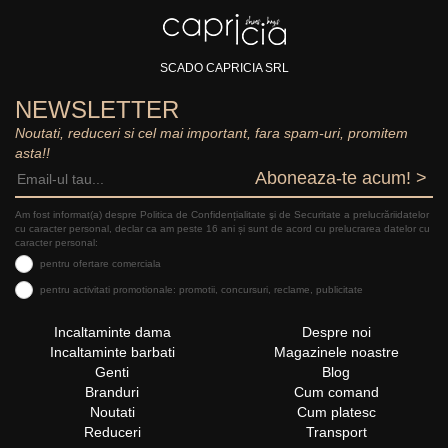
SCADO CAPRICIA SRL
NEWSLETTER
Noutati, reduceri si cel mai important, fara spam-uri, promitem
asta!!
Aboneaza-te acum! >
Am fost informat(a) despre Politica de Confidențialitate şi de Securitate a prelucrăriidatelor
cu caracter personal, declar ca am peste 16 ani și sunt de acord cu prelucrarea datelor cu
caracter personal:
pentru ofertare comerciala
pentru activitati promotionale: promotii, concursuri, reclame, publicitate
Incaltaminte dama
Despre noi
Incaltaminte barbati
Magazinele noastre
Genti
Blog
Branduri
Cum comand
Noutati
Cum platesc
Reduceri
Transport