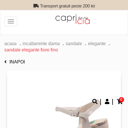
Transport gratuit peste 200 lei
Toggle
navigation
acasa
incaltaminte dama
sandale
elegante
sandale elegante fiore fino
INAPOI
0