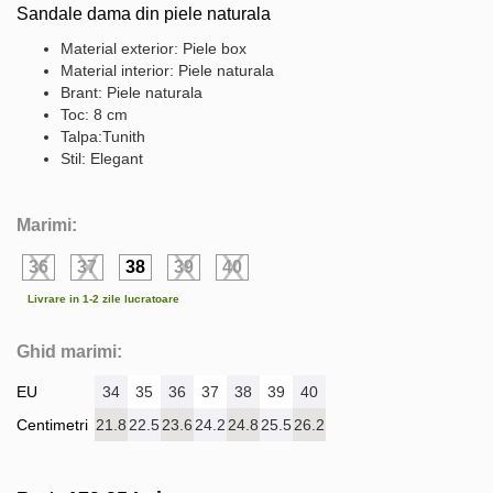
Sandale dama din piele naturala
Material exterior: Piele box
Material interior: Piele naturala
Brant: Piele naturala
Toc: 8 cm
Talpa:Tunith
Stil: Elegant
Marimi:
36
37
38
39
40
Livrare in 1-2 zile lucratoare
Ghid marimi:
EU
34
35
36
37
38
39
40
Centimetri
21.8
22.5
23.6
24.2
24.8
25.5
26.2