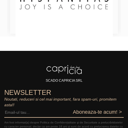
SCADO CAPRICIA SRL
NEWSLETTER
Noutati, reduceri si cel mai important, fara spam-uri, promitem
asta!!
Aboneaza-te acum! >
Am fost informat(a) despre Politica de Confidențialitate şi de Securitate a prelucrăriidatelor
cu caracter personal, declar ca am peste 16 ani și sunt de acord cu prelucrarea datelor cu