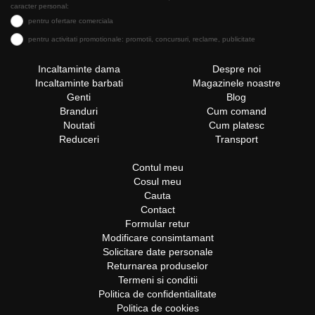
caracter personal:
pentru ofertare comerciala
pentru activitati promotionale: promotii, concursuri, reclame, publicitate
Incaltaminte dama
Despre noi
Incaltaminte barbati
Magazinele noastre
Genti
Blog
Branduri
Cum comand
Noutati
Cum platesc
Reduceri
Transport
Contul meu
Cosul meu
Cauta
Contact
Formular retur
Modificare consimtamant
Solicitare date personale
Returnarea produselor
Termeni si conditii
Politica de confidentialitate
Politica de cookies