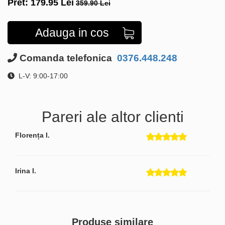
Pret:
179.95
Lei
359.90 Lei
Adauga in cos
Comanda telefonica
0376.448.248
L-V: 9:00-17:00
Pareri ale altor clienti
Florența I.
Irina I.
Produse similare