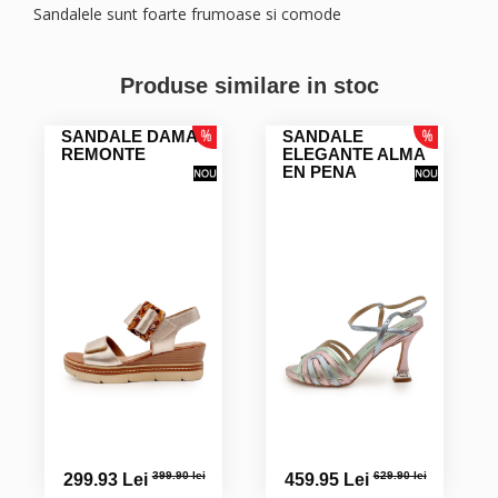
Sandalele sunt foarte frumoase si comode
CARMEN ANDREEA P.
Produse similare in stoc
SANDALE DAMA
SANDALE
REMONTE
ELEGANTE ALMA
Georgeta A.
EN PENA
Cristina M.
Sandalele sunt impecabile, foarte frumoase, super
calitative, masura corespunzatoare. Recomand
Maria T.
Jana R.
399.90 lei
629.90 lei
299.93 Lei
459.95 Lei