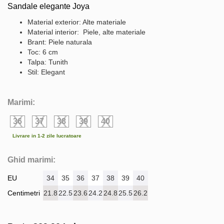
Sandale elegante Joya
Material exterior: Alte materiale
Material interior: Piele, alte materiale
Brant: Piele naturala
Toc: 6 cm
Talpa: Tunith
Stil: Elegant
Marimi:
36
37
38
39
40
Livrare in 1-2 zile lucratoare
Ghid marimi:
EU
34
35
36
37
38
39
40
Centimetri
21.8
22.5
23.6
24.2
24.8
25.5
26.2