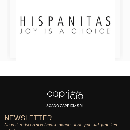
SCADO CAPRICIA SRL
NEWSLETTER
Noutati, reduceri si cel mai important, fara spam-uri, promitem