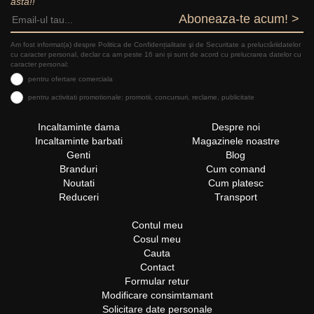
asta!!
Aboneaza-te acum! >
Am fost informat(a) despre Politica de Confidențialitate şi de Securitate a prelucrăriidatelor
cu caracter personal, declar ca am peste 16 ani și sunt de acord cu prelucrarea datelor cu
caracter personal:
pentru ofertare comerciala
pentru activitati promotionale: promotii, concursuri, reclame, publicitate
Incaltaminte dama
Despre noi
Incaltaminte barbati
Magazinele noastre
Genti
Blog
Branduri
Cum comand
Noutati
Cum platesc
Reduceri
Transport
Contul meu
Cosul meu
Cauta
Contact
Formular retur
Modificare consimtamant
Solicitare date personale