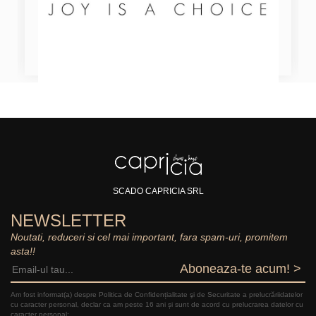
SCADO CAPRICIA SRL
NEWSLETTER
Noutati, reduceri si cel mai important, fara spam-uri, promitem
asta!!
Aboneaza-te acum! >
Am fost informat(a) despre Politica de Confidențialitate şi de Securitate a prelucrăriidatelor
cu caracter personal, declar ca am peste 16 ani și sunt de acord cu prelucrarea datelor cu
caracter personal: