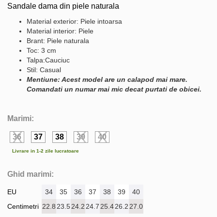
Sandale dama din piele naturala
Material exterior: Piele intoarsa
Material interior: Piele
Brant: Piele naturala
Toc: 3 cm
Talpa:Cauciuc
Stil: Casual
Mentiune: Acest model are un calapod mai mare.
Comandati un numar mai mic decat purtati de obicei.
Marimi:
36
37
38
39
40
Livrare in 1-2 zile lucratoare
Ghid marimi:
EU
34
35
36
37
38
39
40
Centimetri
22.8
23.5
24.2
24.7
25.4
26.2
27.0