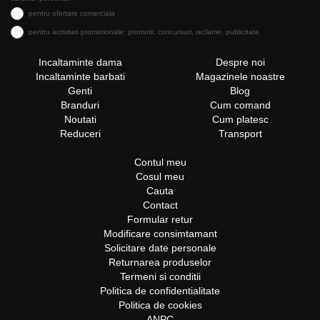
pentru ofertare comerciala
pentru activitati promotionale: promotii, concursuri, reclame, publicitate
Incaltaminte dama
Despre noi
Incaltaminte barbati
Magazinele noastre
Genti
Blog
Branduri
Cum comand
Noutati
Cum platesc
Reduceri
Transport
Contul meu
Cosul meu
Cauta
Contact
Formular retur
Modificare consimtamant
Solicitare date personale
Returnarea produselor
Termeni si conditii
Politica de confidentialitate
Politica de cookies
ANPC