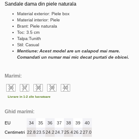
Sandale dama din piele naturala
Material exterior: Piele box
Material interior: Piele
Brant: Piele naturala
Toc: 3.5 cm
Talpa:Tunith
Stil: Casual
Mentiune: Acest model are un calapod mai mare.
Comandati un numar mai mic decat purtati de obicei.
Marimi:
36
37
38
39
40
Livrare in 1-2 zile lucratoare
Ghid marimi:
EU
34
35
36
37
38
39
40
Centimetri
22.8
23.5
24.2
24.7
25.4
26.2
27.0