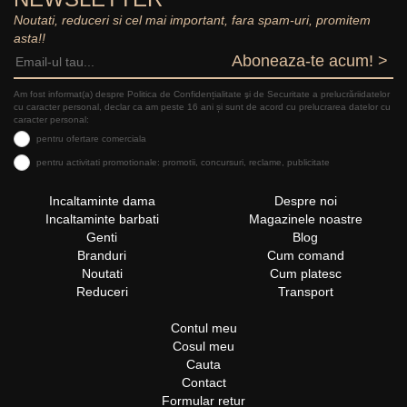
Noutati, reduceri si cel mai important, fara spam-uri, promitem
asta!!
Aboneaza-te acum! >
Am fost informat(a) despre Politica de Confidențialitate şi de Securitate a prelucrăriidatelor
cu caracter personal, declar ca am peste 16 ani și sunt de acord cu prelucrarea datelor cu
caracter personal:
pentru ofertare comerciala
pentru activitati promotionale: promotii, concursuri, reclame, publicitate
Incaltaminte dama
Despre noi
Incaltaminte barbati
Magazinele noastre
Genti
Blog
Branduri
Cum comand
Noutati
Cum platesc
Reduceri
Transport
Contul meu
Cosul meu
Cauta
Contact
Formular retur