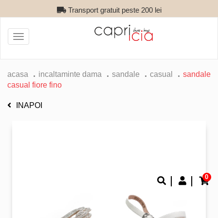
Transport gratuit peste 200 lei
Toggle
navigation
acasa
incaltaminte dama
sandale
casual
sandale
casual fiore fino
INAPOI
0