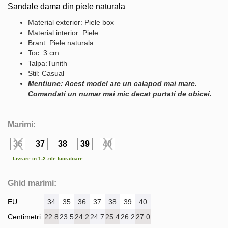
Sandale dama din piele naturala
Material exterior: Piele box
Material interior: Piele
Brant: Piele naturala
Toc: 3 cm
Talpa:Tunith
Stil: Casual
Mentiune: Acest model are un calapod mai mare.
Comandati un numar mai mic decat purtati de obicei.
Marimi:
36
37
38
39
40
Livrare in 1-2 zile lucratoare
Ghid marimi:
EU
34
35
36
37
38
39
40
Centimetri
22.8
23.5
24.2
24.7
25.4
26.2
27.0