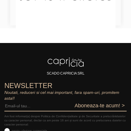
SCADO CAPRICIA SRL
NEWSLETTER
Noutati, reduceri si cel mai important, fara spam-uri, promitem
asta!!
Aboneaza-te acum! >
Am fost informat(a) despre Politica de Confidențialitate şi de Securitate a prelucrăriidatelor
cu caracter personal, declar ca am peste 16 ani și sunt de acord cu prelucrarea datelor cu
caracter personal:
pentru ofertare comerciala