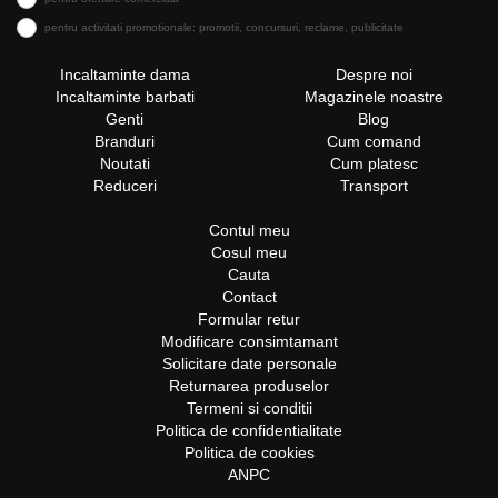
pentru activitati promotionale: promotii, concursuri, reclame, publicitate
Incaltaminte dama
Despre noi
Incaltaminte barbati
Magazinele noastre
Genti
Blog
Branduri
Cum comand
Noutati
Cum platesc
Reduceri
Transport
Contul meu
Cosul meu
Cauta
Contact
Formular retur
Modificare consimtamant
Solicitare date personale
Returnarea produselor
Termeni si conditii
Politica de confidentialitate
Politica de cookies
ANPC