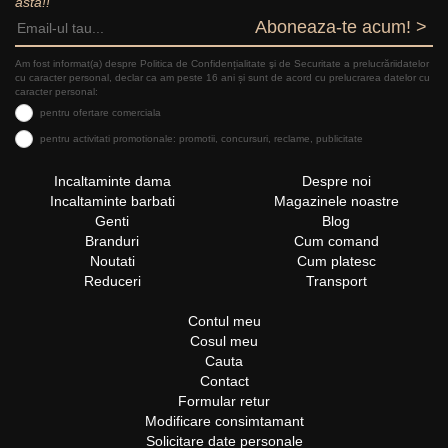
asta!!
Aboneaza-te acum! >
Am fost informat(a) despre Politica de Confidențialitate şi de Securitate a prelucrăriidatelor
cu caracter personal, declar ca am peste 16 ani și sunt de acord cu prelucrarea datelor cu
caracter personal:
pentru ofertare comerciala
pentru activitati promotionale: promotii, concursuri, reclame, publicitate
Incaltaminte dama
Despre noi
Incaltaminte barbati
Magazinele noastre
Genti
Blog
Branduri
Cum comand
Noutati
Cum platesc
Reduceri
Transport
Contul meu
Cosul meu
Cauta
Contact
Formular retur
Modificare consimtamant
Solicitare date personale