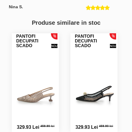
Nina S.
De calitate si foarte frumoase. La Multi Ani!
Produse similare in stoc
Camelia-Eugenia R.
PANTOFI
PANTOFI
DECUPATI
DECUPATI
SCADO
SCADO
Iuliana C.
Pielea este foarte moale
459.90 lei
459.90 lei
329.93 Lei
329.93 Lei