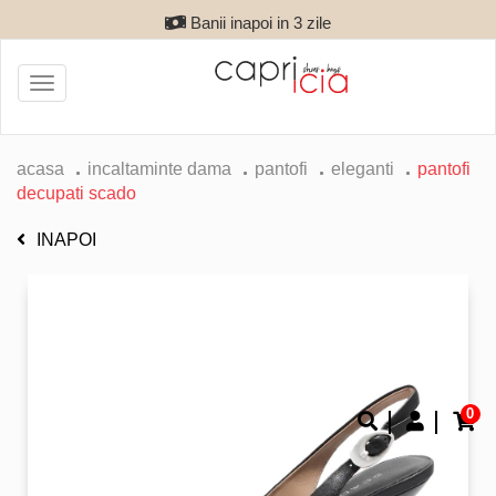
Banii inapoi in 3 zile
Toggle
navigation
acasa
incaltaminte dama
pantofi
eleganti
pantofi
decupati scado
INAPOI
0