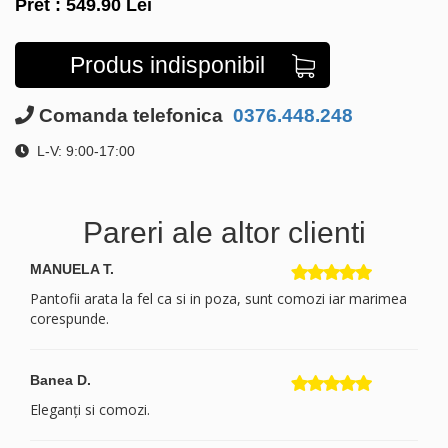
Pret :
549.90
Lei
Produs indisponibil
Comanda telefonica
0376.448.248
L-V: 9:00-17:00
Pareri ale altor clienti
MANUELA T.
Pantofii arata la fel ca si in poza, sunt comozi iar marimea
corespunde.
Banea D.
Eleganți si comozi.