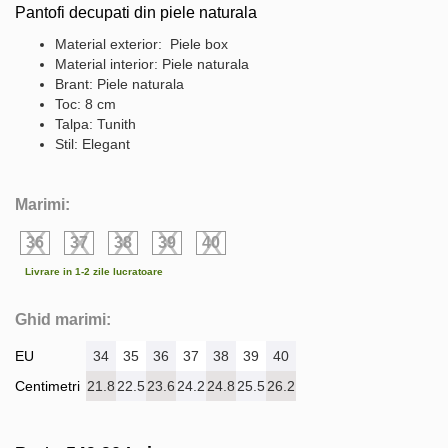
Pantofi decupati din piele naturala
Material exterior: Piele box
Material interior: Piele naturala
Brant: Piele naturala
Toc: 8 cm
Talpa: Tunith
Stil: Elegant
Marimi:
36
37
38
39
40
Livrare in 1-2 zile lucratoare
Ghid marimi:
EU
34
35
36
37
38
39
40
Centimetri
21.8
22.5
23.6
24.2
24.8
25.5
26.2