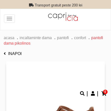
Transport gratuit peste 200 lei
Toggle
navigation
acasa
incaltaminte dama
pantofi
confort
pantofi
dama pikolinos
INAPOI
0