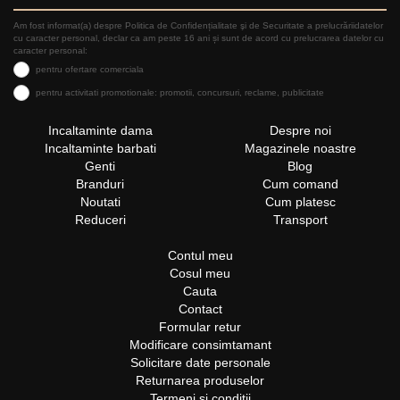
Am fost informat(a) despre Politica de Confidențialitate şi de Securitate a prelucrăriidatelor
cu caracter personal, declar ca am peste 16 ani și sunt de acord cu prelucrarea datelor cu
caracter personal:
pentru ofertare comerciala
pentru activitati promotionale: promotii, concursuri, reclame, publicitate
Incaltaminte dama
Despre noi
Incaltaminte barbati
Magazinele noastre
Genti
Blog
Branduri
Cum comand
Noutati
Cum platesc
Reduceri
Transport
Contul meu
Cosul meu
Cauta
Contact
Formular retur
Modificare consimtamant
Solicitare date personale
Returnarea produselor
Termeni si conditii