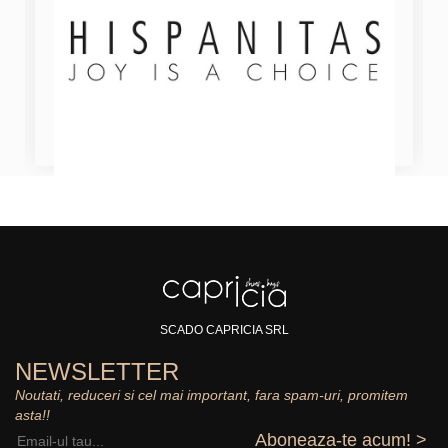
SCADO CAPRICIA SRL
NEWSLETTER
Noutati, reduceri si cel mai important, fara spam-uri, promitem
asta!!
Aboneaza-te acum! >