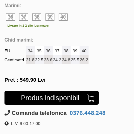
Marimi:
36
37
38
39
40
Livrare in 1-2 zile lucratoare
Ghid marimi:
EU
34
35
36
37
38
39
40
Centimetri
21.8
22.5
23.6
24.2
24.8
25.5
26.2
Pret :
549.90
Lei
Produs indisponibil
Comanda telefonica
0376.448.248
L-V: 9:00-17:00