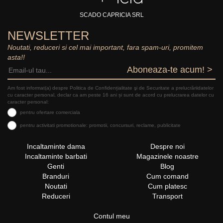
SCADO CAPRICIA SRL
NEWSLETTER
Noutati, reduceri si cel mai important, fara spam-uri, promitem
asta!!
Aboneaza-te acum! >
Am fost informat(a) despre Politica de Confidențialitate şi de Securitate a prelucrăriidatelor
cu caracter personal, declar ca am peste 16 ani și sunt de acord cu prelucrarea datelor cu
caracter personal:
pentru ofertare comerciala
pentru activitati promotionale: promotii, concursuri, reclame, publicitate
Incaltaminte dama
Despre noi
Incaltaminte barbati
Magazinele noastre
Genti
Blog
Branduri
Cum comand
Noutati
Cum platesc
Reduceri
Transport
Contul meu