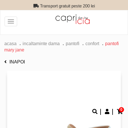
Transport gratuit peste 200 lei
Toggle
navigation
acasa
incaltaminte dama
pantofi
confort
pantofi
mary jane
INAPOI
0