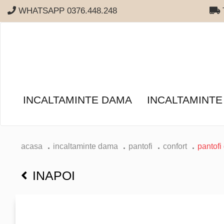
WHATSAPP 0376.448.248
T
INCALTAMINTE DAMA
INCALTAMINTE
acasa
incaltaminte dama
pantofi
confort
pantofi
INAPOI