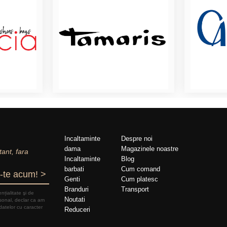
Incaltaminte
Despre noi
dama
Magazinele noastre
tant, fara
Incaltaminte
Blog
barbati
Cum comand
-te acum! >
Genti
Cum platesc
Branduri
Transport
nțialitate şi de
Noutati
rsonal, declar ca am
datelor cu caracter
Reduceri