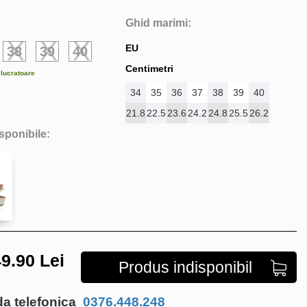
Ghid marimi:
EU
38
39
40
Centimetri
e lucratoare
34
35
36
37
38
39
40
21.8
22.5
23.6
24.2
24.8
25.5
26.2
isponibile:
9.90
Lei
Produs indisponibil
 telefonica
0376.448.248