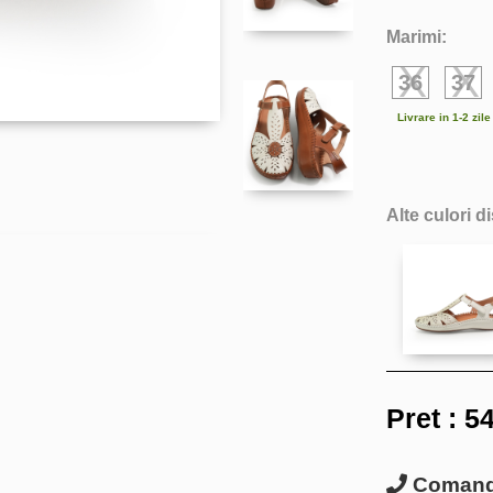
Marimi:
36
37
Livrare in 1-2 zil
Alte culori d
Pret :
54
Comanda