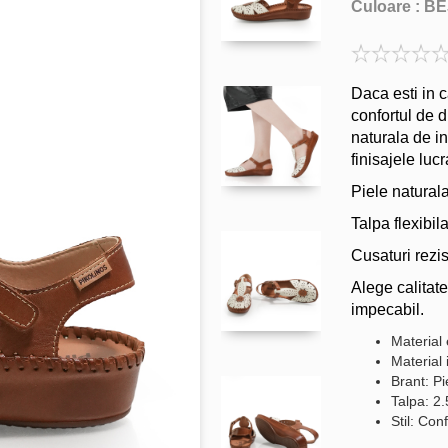
Culoare :
BE
Daca esti in c
confortul de d
naturala de in
finisajele luc
Piele natural
Talpa flexibil
Cusaturi rezis
Alege calitat
impecabil.
Material
Material 
Brant: Pi
Talpa: 2
Stil: Conf