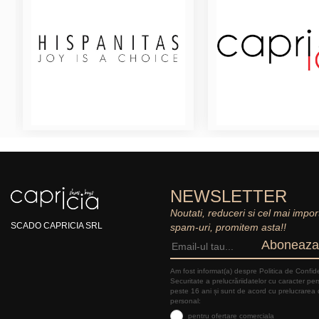
NEWSLETTER
Noutati, reduceri si cel mai impor
SCADO CAPRICIA SRL
spam-uri, promitem asta!!
Aboneaza
Am fost informat(a) despre Politica de Confide
Securitate a prelucrăriidatelor cu caracter pe
peste 16 ani și sunt de acord cu prelucrarea 
personal:
pentru ofertare comerciala