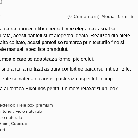
J
(0 Comentarii) Media: 0 din 5
autarea unui echilibru perfect intre eleganta casual si
urata, acesti pantofi sunt alegerea ideala. Realizati din piele
alta calitate, acesti pantofi se remarca prin texturile fine si
rate manual, specifice brandului.
a moale care se adapteaza formei piciorului.
a si brantul amortizat asigura confort pe parcursul intregii zile.
tente si materiale care isi pastreaza aspectul in timp.
ea autentica Pikolinos pentru un mers relaxat si un look
 exterior: Piele box premium
interior: Piele naturala
ele naturala
.5 cm, Cauciuc
ort