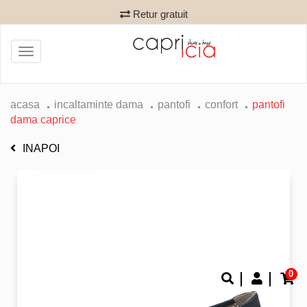
Retur gratuit
Toggle
navigation
acasa
incaltaminte dama
pantofi
confort
pantofi
dama caprice
INAPOI
0