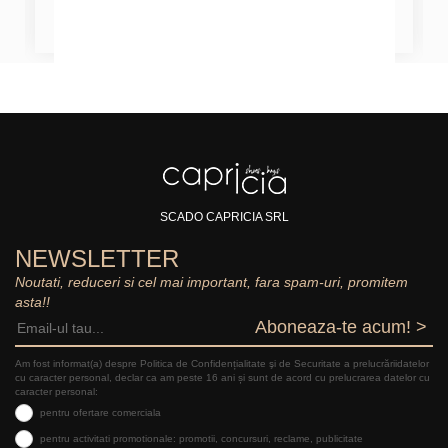
SCADO CAPRICIA SRL
NEWSLETTER
Noutati, reduceri si cel mai important, fara spam-uri, promitem
asta!!
Aboneaza-te acum! >
Am fost informat(a) despre Politica de Confidențialitate şi de Securitate a prelucrăriidatelor
cu caracter personal, declar ca am peste 16 ani și sunt de acord cu prelucrarea datelor cu
caracter personal:
pentru ofertare comerciala
pentru activitati promotionale: promotii, concursuri, reclame, publicitate