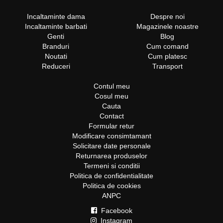
Incaltaminte dama
Despre noi
Incaltaminte barbati
Magazinele noastre
Genti
Blog
Branduri
Cum comand
Noutati
Cum platesc
Reduceri
Transport
Contul meu
Cosul meu
Cauta
Contact
Formular retur
Modificare consimtamant
Solicitare date personale
Returnarea produselor
Termeni si conditii
Politica de confidentialitate
Politica de cookies
ANPC
Facebook
Instagram