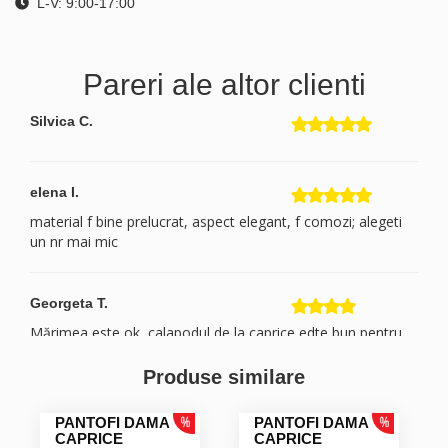
L-V: 9:00-17:00
Pareri ale altor clienti
Silvica C.
elena I.
material f bine prelucrat, aspect elegant, f comozi; alegeti
un nr mai mic
Georgeta T.
Mărimea este ok, calapodul de la caprice edte bun pentru
mine! După ce am comandat am văzut ca puteam sa îi iau
de pe alte site-uri la preț mai mic. Nu ma așteptam ca la
Produse similare
reprezentanta prețul sa fie mai mare
PANTOFI DAMA
PANTOFI DAMA
CAPRICE
CAPRICE