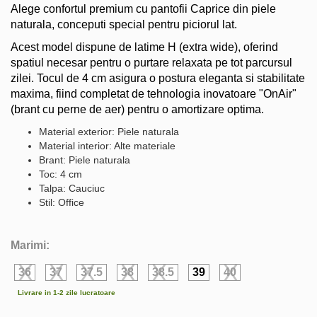
Alege confortul premium cu pantofii Caprice din piele
naturala, conceputi special pentru piciorul lat.
Acest model dispune de latime H (extra wide), oferind
spatiul necesar pentru o purtare relaxata pe tot parcursul
zilei. Tocul de 4 cm asigura o postura eleganta si stabilitate
maxima, fiind completat de tehnologia inovatoare "OnAir"
(brant cu perne de aer) pentru o amortizare optima.
Material exterior: Piele naturala
Material interior: Alte materiale
Brant: Piele naturala
Toc: 4 cm
Talpa: Cauciuc
Stil: Office
Marimi:
36
37
37.5
38
38.5
39
40
Livrare in 1-2 zile lucratoare