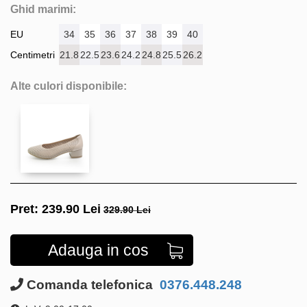
Ghid marimi:
EU
34
35
36
37
38
39
40
Centimetri
21.8
22.5
23.6
24.2
24.8
25.5
26.2
Alte culori disponibile:
Pret:
239.90
Lei
329.90 Lei
Adauga in cos
Comanda telefonica
0376.448.248