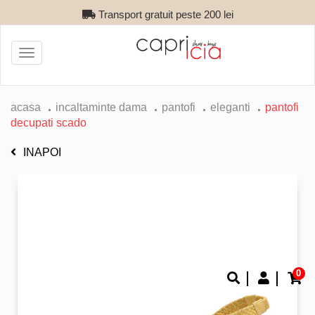
Transport gratuit peste 200 lei
Toggle
navigation
acasa
incaltaminte dama
pantofi
eleganti
pantofi
decupati scado
INAPOI
0