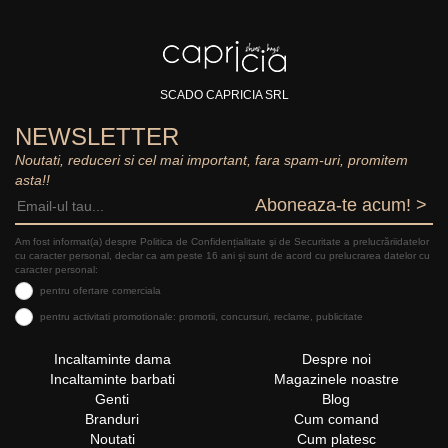
SCADO CAPRICIA SRL
NEWSLETTER
Noutati, reduceri si cel mai important, fara spam-uri, promitem
asta!!
Aboneaza-te acum! >
Am fost informat(a) despre Politica de Confidențialitate şi de Securitate a prelucrăriidatelor
cu caracter personal, declar ca am peste 16 ani și sunt de acord cu prelucrarea datelor cu
caracter personal:
pentru ofertare comerciala
pentru activitati promotionale: promotii, concursuri, reclame, publicitate
Incaltaminte dama
Despre noi
Incaltaminte barbati
Magazinele noastre
Genti
Blog
Branduri
Cum comand
Noutati
Cum platesc