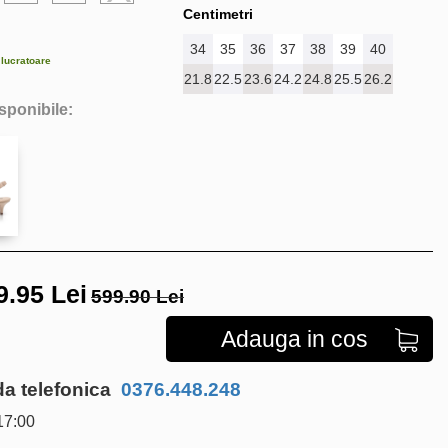
Centimetri
34
35
36
37
38
39
40
e lucratoare
21.8
22.5
23.6
24.2
24.8
25.5
26.2
isponibile:
9.95
Lei
599.90 Lei
Adauga in cos
 telefonica
0376.448.248
17:00