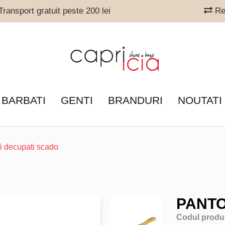
ransport gratuit peste 200 lei
Ret
 BARBATI
GENTI
BRANDURI
NOUTATI
i decupati scado
PANTO
Codul produ