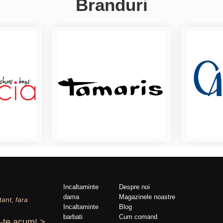
Branduri
Incaltaminte
Despre noi
dama
Magazinele noastre
tant, fara
Incaltaminte
Blog
barbati
Cum comand
-te acum! >