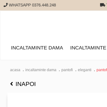
WHATSAPP 0376.448.248
T
INCALTAMINTE DAMA
INCALTAMINTE
acasa
incaltaminte dama
pantofi
eleganti
pantof
INAPOI