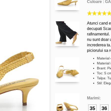
Culoare :
GA
Atunci cand e
decupati Scad
rafinamentul. 
nu sunt doar u
increderea ta
piciorului sa 
Material 
Material 
Brant: Pi
Toc: 5 c
Talpa: Tu
Stil: Ele
Marimi:
35
36