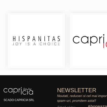
NEWSLETTER
Noutati, reduceri si cel mai impor
SCADO CAPRICIA SRL
spam-uri, promitem asta!!
Aboneaza