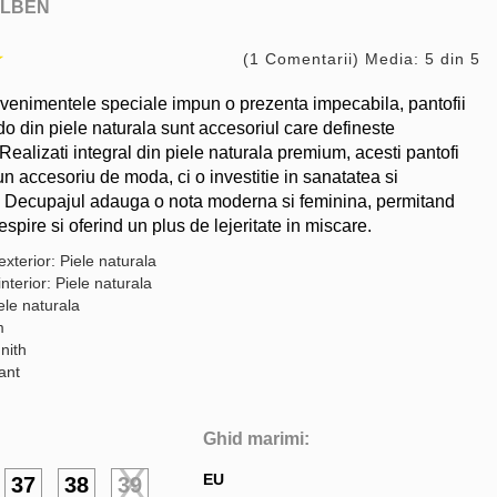
LBEN
(1 Comentarii) Media: 5 din 5
venimentele speciale impun o prezenta impecabila, pantofii
o din piele naturala sunt accesoriul care defineste
Realizati integral din piele naturala premium, acesti pantofi
n accesoriu de moda, ci o investitie in sanatatea si
. Decupajul adauga o nota moderna si feminina, permitand
respire si oferind un plus de lejeritate in miscare.
exterior: Piele naturala
interior: Piele naturala
ele naturala
m
nith
gant
Ghid marimi:
EU
37
38
39