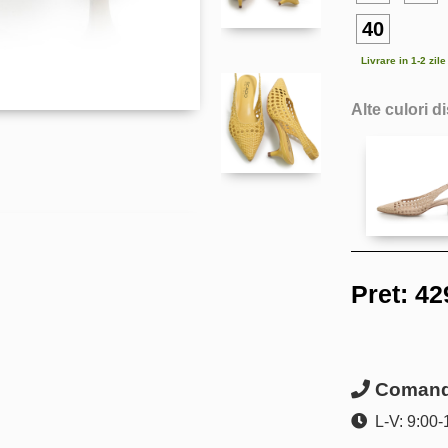
40
Livrare in 1-2 zil
Alte culori d
Pret:
42
Comanda
L-V: 9:00-