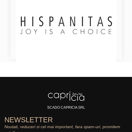
SCADO CAPRICIA SRL
NEWSLETTER
Noutati, reduceri si cel mai important, fara spam-uri, promitem