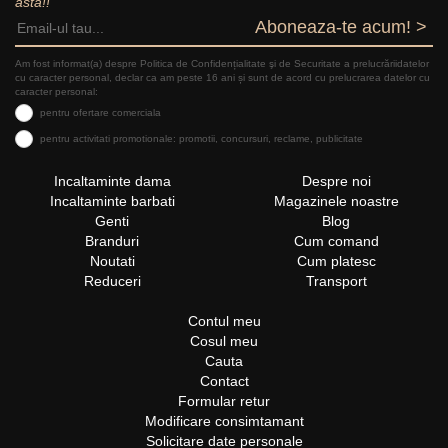
asta!!
Aboneaza-te acum! >
Am fost informat(a) despre Politica de Confidențialitate şi de Securitate a prelucrăriidatelor
cu caracter personal, declar ca am peste 16 ani și sunt de acord cu prelucrarea datelor cu
caracter personal:
pentru ofertare comerciala
pentru activitati promotionale: promotii, concursuri, reclame, publicitate
Incaltaminte dama
Despre noi
Incaltaminte barbati
Magazinele noastre
Genti
Blog
Branduri
Cum comand
Noutati
Cum platesc
Reduceri
Transport
Contul meu
Cosul meu
Cauta
Contact
Formular retur
Modificare consimtamant
Solicitare date personale