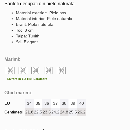
Pantofi decupati din piele naturala
Material exterior: Piele box
Material interior: Piele naturala
Brant: Piele naturala
Toc: 8 cm
Talpa: Tunith
Stil: Elegant
Marimi:
36
37
38
39
40
Livrare in 1-2 zile lucratoare
Ghid marimi:
EU
34
35
36
37
38
39
40
Centimetri
21.8
22.5
23.6
24.2
24.8
25.5
26.2