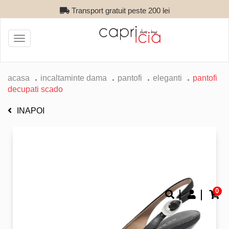
Transport gratuit peste 200 lei
Toggle
navigation
acasa
incaltaminte dama
pantofi
eleganti
pantofi
decupati scado
INAPOI
0