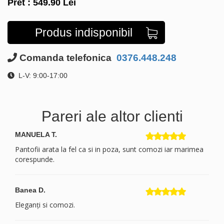
Pret :
549.90
Lei
Produs indisponibil
Comanda telefonica
0376.448.248
L-V: 9:00-17:00
Pareri ale altor clienti
MANUELA T.
Pantofii arata la fel ca si in poza, sunt comozi iar marimea
corespunde.
Banea D.
Eleganți si comozi.