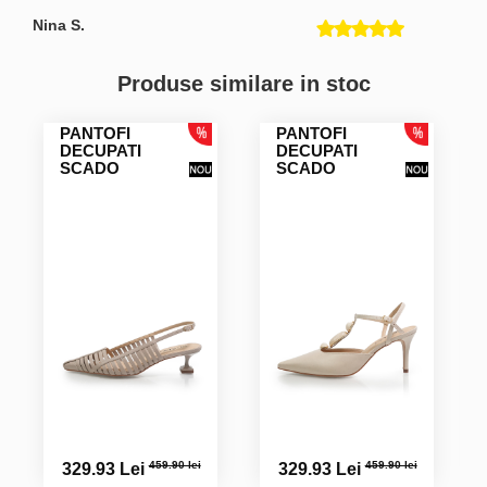
Nina S.
De calitate si foarte frumoase. La Multi Ani!
Produse similare in stoc
Camelia-Eugenia R.
PANTOFI
PANTOFI
DECUPATI
DECUPATI
SCADO
SCADO
Iuliana C.
Pielea este foarte moale
459.90 lei
459.90 lei
329.93 Lei
329.93 Lei