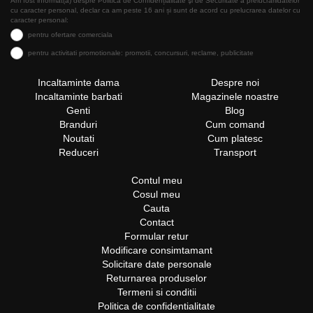
Am fost informat(a) despre Politica de Confidențialitate şi de Securitate a prelucrăriidatelor
cu caracter personal, declar ca am peste 16 ani și sunt de acord cu prelucrarea datelor cu
caracter personal:
pentru ofertare comerciala
pentru activitati promotionale: promotii, concursuri, reclame, publicitate
Incaltaminte dama
Despre noi
Incaltaminte barbati
Magazinele noastre
Genti
Blog
Branduri
Cum comand
Noutati
Cum platesc
Reduceri
Transport
Contul meu
Cosul meu
Cauta
Contact
Formular retur
Modificare consimtamant
Solicitare date personale
Returnarea produselor
Termeni si conditii
Politica de confidentialitate