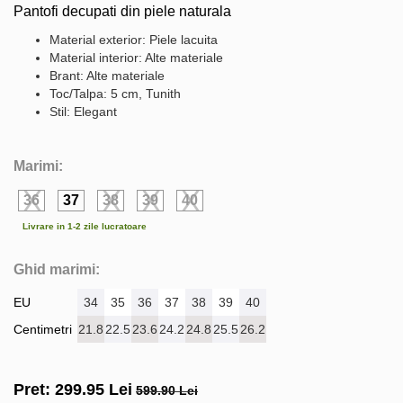
Pantofi decupati din piele naturala
Material exterior: Piele lacuita
Material interior: Alte materiale
Brant: Alte materiale
Toc/Talpa: 5 cm, Tunith
Stil: Elegant
Marimi:
36
37
38
39
40
Livrare in 1-2 zile lucratoare
Ghid marimi:
EU
34
35
36
37
38
39
40
Centimetri
21.8
22.5
23.6
24.2
24.8
25.5
26.2
Pret:
299.95
Lei
599.90 Lei