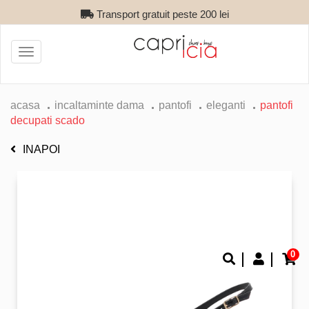
Transport gratuit peste 200 lei
Toggle
navigation
acasa
incaltaminte dama
pantofi
eleganti
pantofi
decupati scado
INAPOI
0