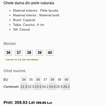
Ghete dama din piele naturala
Material exterior: Piele lacuita
Material interior: Material textil
Brant: Captusit
Talpa: Cauciuc, 4 cm
Stil: Casual
Marimi:
36
37
38
39
40
Livrare in 1-2 zile lucratoare
Ghid marimi:
EU
34
35
36
37
38
39
40
Centimetri
21.8
22.5
23.6
24.2
24.8
25.5
26.2
Pret:
359.93
Lei
499.90 Lei