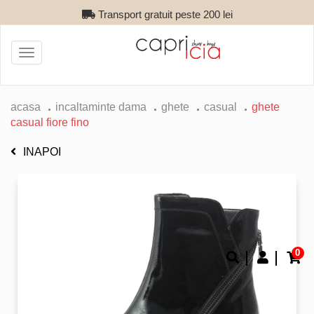
Transport gratuit peste 200 lei
Toggle
navigation
acasa
incaltaminte dama
ghete
casual
ghete
casual fiore fino
INAPOI
0