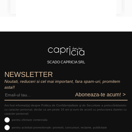
SCADO CAPRICIA SRL
NEWSLETTER
Noutati, reduceri si cel mai important, fara spam-uri, promitem
asta!!
Aboneaza-te acum! >
Am fost informat(a) despre Politica de Confidențialitate şi de Securitate a prelucrăriidatelor
cu caracter personal, declar ca am peste 16 ani și sunt de acord cu prelucrarea datelor cu
caracter personal:
pentru ofertare comerciala
pentru activitati promotionale: promotii, concursuri, reclame, publicitate