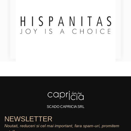
SCADO CAPRICIA SRL
NEWSLETTER
Noutati, reduceri si cel mai important, fara spam-uri, promitem