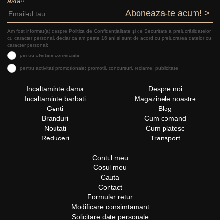
asta!!
Aboneaza-te acum! >
Am fost informat(a) despre Politica de Confidențialitate şi de Securitate a prelucrăriidatelor
cu caracter personal, declar ca am peste 16 ani și sunt de acord cu prelucrarea datelor cu
caracter personal:
pentru ofertare comerciala
pentru activitati promotionale: promotii, concursuri, reclame, publicitate
Incaltaminte dama
Despre noi
Incaltaminte barbati
Magazinele noastre
Genti
Blog
Branduri
Cum comand
Noutati
Cum platesc
Reduceri
Transport
Contul meu
Cosul meu
Cauta
Contact
Formular retur
Modificare consimtamant
Solicitare date personale