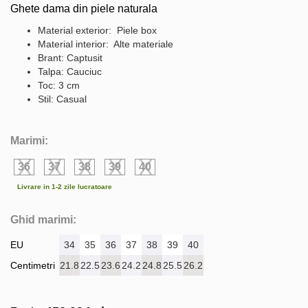
Ghete dama din piele naturala
Material exterior: Piele box
Material interior: Alte materiale
Brant: Captusit
Talpa: Cauciuc
Toc: 3 cm
Stil: Casual
Marimi:
36
37
38
39
40
Livrare in 1-2 zile lucratoare
Ghid marimi:
EU
34
35
36
37
38
39
40
Centimetri
21.8
22.5
23.6
24.2
24.8
25.5
26.2