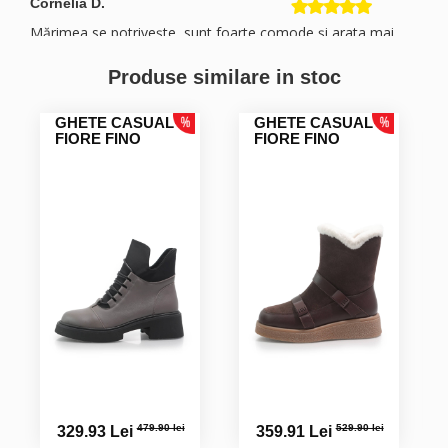
Cornelia D.
Mărimea se potrivește, sunt foarte comode și arata mai
bine ca în poze.
Produse similare in stoc
Viorica P.
GHETE CASUAL
GHETE CASUAL
FIORE FINO
FIORE FINO
Monica G.
Sunt foarte multumita de produsul cumparat, calitate foarte
buna, marimea corespunde si am primit coletul foarte
repede.
Simona M.
479.90 lei
529.90 lei
329.93 Lei
359.91 Lei