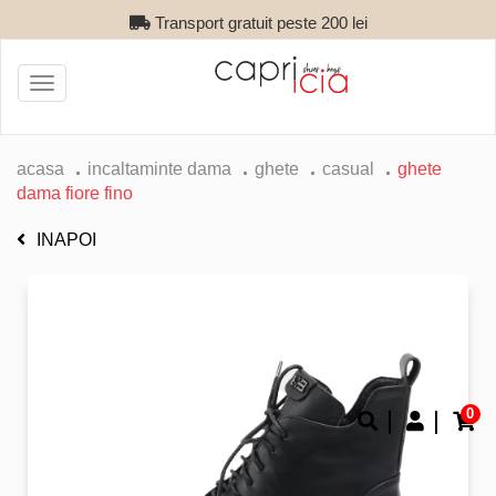
Transport gratuit peste 200 lei
Toggle
navigation
acasa
incaltaminte dama
ghete
casual
ghete
dama fiore fino
INAPOI
0