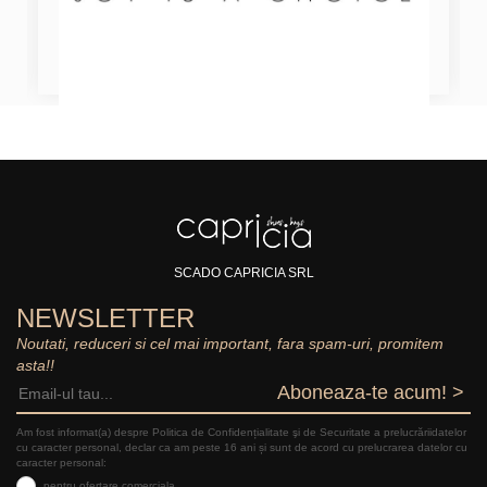
SCADO CAPRICIA SRL
NEWSLETTER
Noutati, reduceri si cel mai important, fara spam-uri, promitem
asta!!
Aboneaza-te acum! >
Am fost informat(a) despre Politica de Confidențialitate şi de Securitate a prelucrăriidatelor
cu caracter personal, declar ca am peste 16 ani și sunt de acord cu prelucrarea datelor cu
caracter personal:
pentru ofertare comerciala