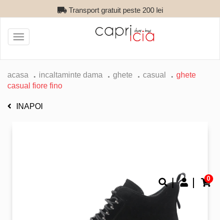
Transport gratuit peste 200 lei
Toggle
navigation
acasa
incaltaminte dama
ghete
casual
ghete
casual fiore fino
INAPOI
0