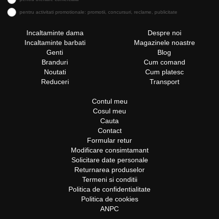
pentru activitati promotionale: promotii, concursuri, reclame, publicitate
Incaltaminte dama
Despre noi
Incaltaminte barbati
Magazinele noastre
Genti
Blog
Branduri
Cum comand
Noutati
Cum platesc
Reduceri
Transport
Contul meu
Cosul meu
Cauta
Contact
Formular retur
Modificare consimtamant
Solicitare date personale
Returnarea produselor
Termeni si conditii
Politica de confidentialitate
Politica de cookies
ANPC