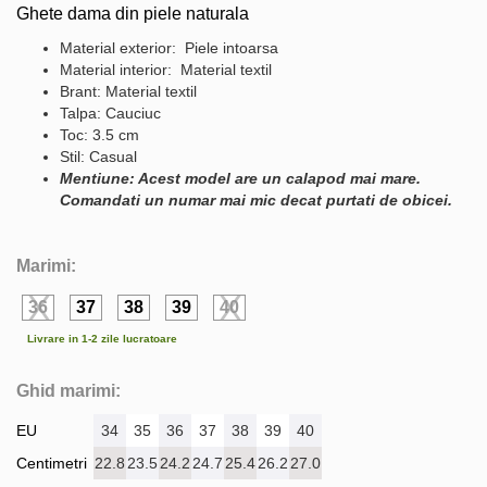
Ghete dama din piele naturala
Material exterior: Piele intoarsa
Material interior: Material textil
Brant: Material textil
Talpa: Cauciuc
Toc: 3.5 cm
Stil: Casual
Mentiune: Acest model are un calapod mai mare.
Comandati un numar mai mic decat purtati de obicei.
Marimi:
36
37
38
39
40
Livrare in 1-2 zile lucratoare
Ghid marimi:
EU
34
35
36
37
38
39
40
Centimetri
22.8
23.5
24.2
24.7
25.4
26.2
27.0