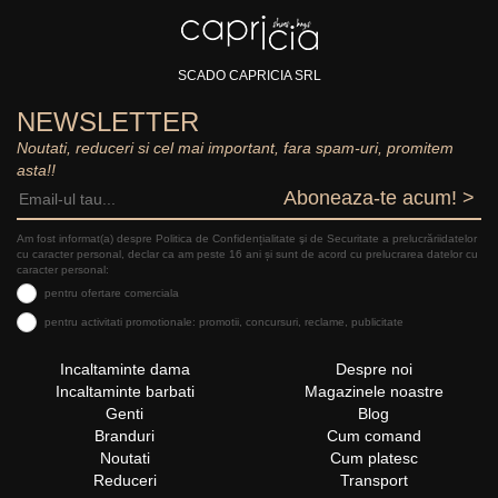
SCADO CAPRICIA SRL
NEWSLETTER
Noutati, reduceri si cel mai important, fara spam-uri, promitem
asta!!
Aboneaza-te acum! >
Am fost informat(a) despre Politica de Confidențialitate şi de Securitate a prelucrăriidatelor
cu caracter personal, declar ca am peste 16 ani și sunt de acord cu prelucrarea datelor cu
caracter personal:
pentru ofertare comerciala
pentru activitati promotionale: promotii, concursuri, reclame, publicitate
Incaltaminte dama
Despre noi
Incaltaminte barbati
Magazinele noastre
Genti
Blog
Branduri
Cum comand
Noutati
Cum platesc
Reduceri
Transport