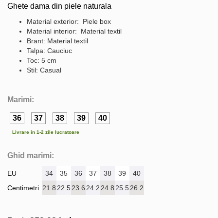
Ghete dama din piele naturala
Material exterior: Piele box
Material interior: Material textil
Brant: Material textil
Talpa: Cauciuc
Toc: 5 cm
Stil: Casual
Marimi:
36
37
38
39
40
Livrare in 1-2 zile lucratoare
Ghid marimi:
EU
34
35
36
37
38
39
40
Centimetri
21.8
22.5
23.6
24.2
24.8
25.5
26.2