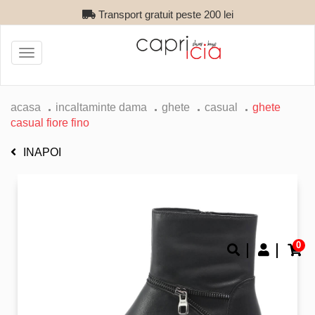
Transport gratuit peste 200 lei
Toggle
navigation
acasa
incaltaminte dama
ghete
casual
ghete
casual fiore fino
INAPOI
0