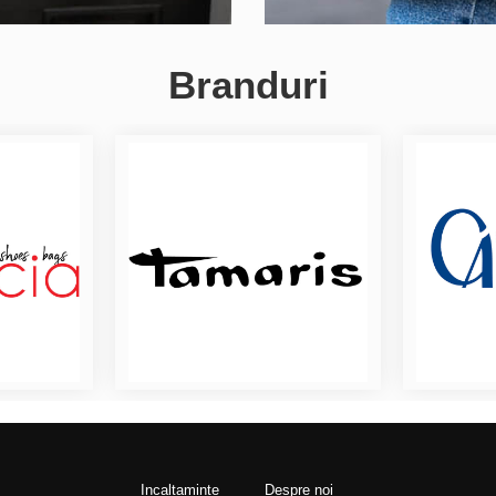
Branduri
Incaltaminte
Despre noi