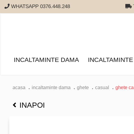
WHATSAPP 0376.448.248
T
INCALTAMINTE DAMA
INCALTAMINTE
acasa
incaltaminte dama
ghete
casual
ghete cas
INAPOI