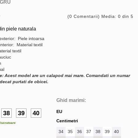
GRU
(0 Comentarii) Media: 0 din 5
in piele naturala
exterior: Piele intoarsa
interior: Material textil
terial textil
auciuc
m
ual
e: Acest model are un calapod mai mare. Comandati un numar
decat purtati de obicei.
Ghid marimi:
EU
38
39
40
Centimetri
e lucratoare
34
35
36
37
38
39
40