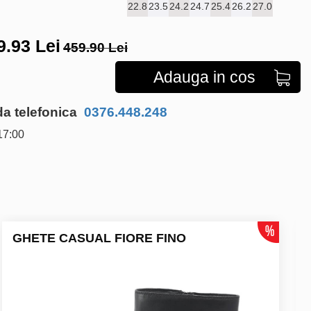
22.8
23.5
24.2
24.7
25.4
26.2
27.0
9.93
Lei
459.90 Lei
Adauga in cos
 telefonica
0376.448.248
17:00
GHETE CASUAL FIORE FINO