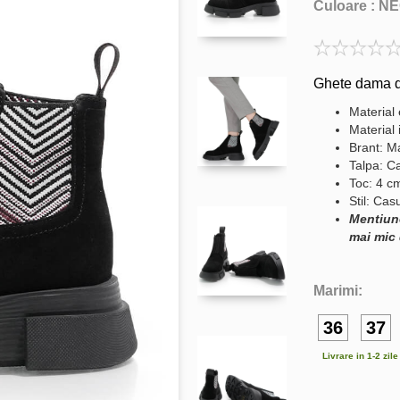
Culoare :
NE
Ghete dama d
Material 
Material 
Brant: Ma
Talpa: C
Toc: 4 c
Stil: Cas
Mentiun
mai mic 
Marimi:
36
37
Livrare in 1-2 zil