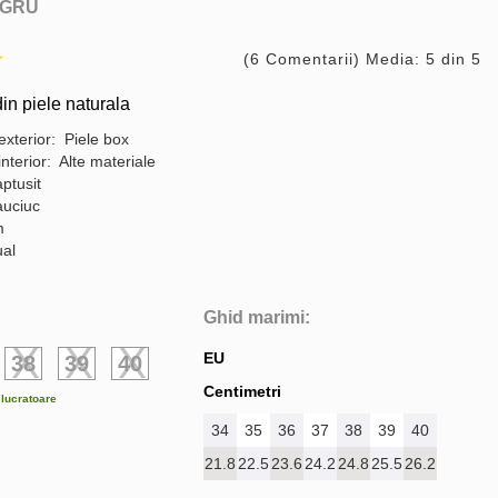
GRU
(6 Comentarii) Media: 5 din 5
in piele naturala
exterior: Piele box
interior: Alte materiale
ptusit
auciuc
m
ual
Ghid marimi:
EU
38
39
40
Centimetri
e lucratoare
34
35
36
37
38
39
40
21.8
22.5
23.6
24.2
24.8
25.5
26.2