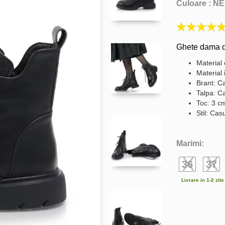
Culoare :
NE
Ghete dama d
Material 
Material 
Brant: Ca
Talpa: C
Toc: 3 c
Stil: Cas
Marimi:
36
37
Livrare in 1-2 zil