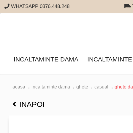
WHATSAPP 0376.448.248
T
INCALTAMINTE DAMA
INCALTAMINTE
acasa
incaltaminte dama
ghete
casual
ghete da
INAPOI