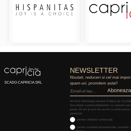
NEWSLETTER
Noutati, reduceri si cel mai impor
SCADO CAPRICIA SRL
spam-uri, promitem asta!!
Aboneaza
Am fost informat(a) despre Politica de Confide
Securitate a prelucrăriidatelor cu caracter pe
peste 16 ani și sunt de acord cu prelucrarea 
personal:
pentru ofertare comerciala
pentru activitati promotionale: promotii,