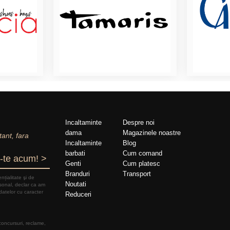
Incaltaminte
Despre noi
dama
Magazinele noastre
tant, fara
Incaltaminte
Blog
barbati
Cum comand
-te acum! >
Genti
Cum platesc
Branduri
Transport
nțialitate şi de
Noutati
rsonal, declar ca am
datelor cu caracter
Reduceri
 concursuri, reclame,