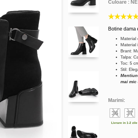
Culoare :
NE
Botine dama d
Material 
Material 
Brant: Ma
Talpa: C
Toc: 5 c
Stil: Ele
Mentiun
mai mic 
Marimi:
36
37
Livrare in 1-2 zil