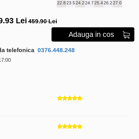
22.8
23.5
24.2
24.7
25.4
26.2
27.0
9.93
Lei
459.90 Lei
Adauga in cos
 telefonica
0376.448.248
17:00