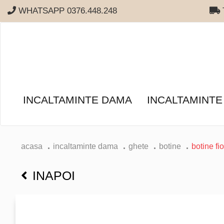
WHATSAPP 0376.448.248
T
INCALTAMINTE DAMA
INCALTAMINTE
acasa
incaltaminte dama
ghete
botine
botine fio
INAPOI