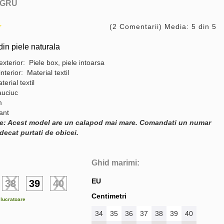
GRU
(2 Comentarii) Media: 5 din 5
in piele naturala
exterior: Piele box, piele intoarsa
interior: Material textil
terial textil
auciuc
m
gant
e: Acest model are un calapod mai mare. Comandati un numar
decat purtati de obicei.
Ghid marimi:
EU
38
39
40
Centimetri
e lucratoare
34
35
36
37
38
39
40