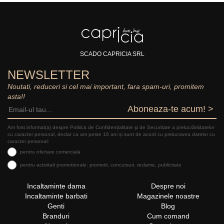
SCADO CAPRICIA SRL
NEWSLETTER
Noutati, reduceri si cel mai important, fara spam-uri, promitem
asta!!
Aboneaza-te acum! >
Am fost informat(a) despre Politica de Confidențialitate şi de Securitate a prelucrăriidatelor
cu caracter personal, declar ca am peste 16 ani și sunt de acord cu prelucrarea datelor cu
caracter personal:
pentru ofertare comerciala
pentru activitati promotionale: promotii, concursuri, reclame, publicitate
Incaltaminte dama
Despre noi
Incaltaminte barbati
Magazinele noastre
Genti
Blog
Branduri
Cum comand