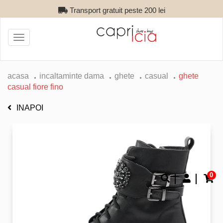
Transport gratuit peste 200 lei
Toggle
navigation
acasa
incaltaminte dama
ghete
casual
ghete
casual fiore fino
INAPOI
0