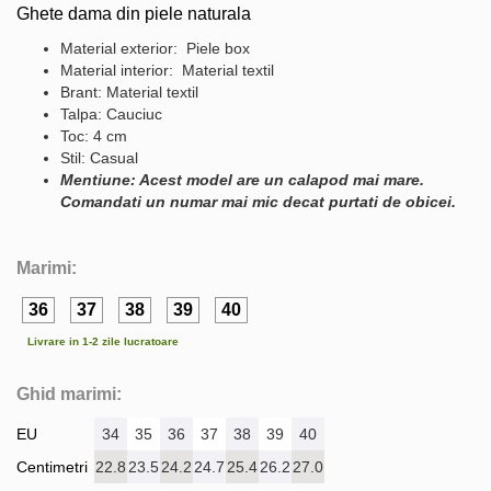
Ghete dama din piele naturala
Material exterior: Piele box
Material interior: Material textil
Brant: Material textil
Talpa: Cauciuc
Toc: 4 cm
Stil: Casual
Mentiune: Acest model are un calapod mai mare.
Comandati un numar mai mic decat purtati de obicei.
Marimi:
36
37
38
39
40
Livrare in 1-2 zile lucratoare
Ghid marimi:
EU
34
35
36
37
38
39
40
Centimetri
22.8
23.5
24.2
24.7
25.4
26.2
27.0