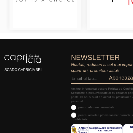
NEWSLETTER
Noutati, reduceri si cel mai impor
SCADO CAPRICIA SRL
spam-uri, promitem asta!!
Aboneaza
Am fost informat(a) despre Politica de Confide
Securitate a prelucrăriidatelor cu caracter pe
peste 16 ani și sunt de acord cu prelucrarea 
personal:
pentru ofertare comerciala
pentru activitati promotionale: promotii,
publicitate