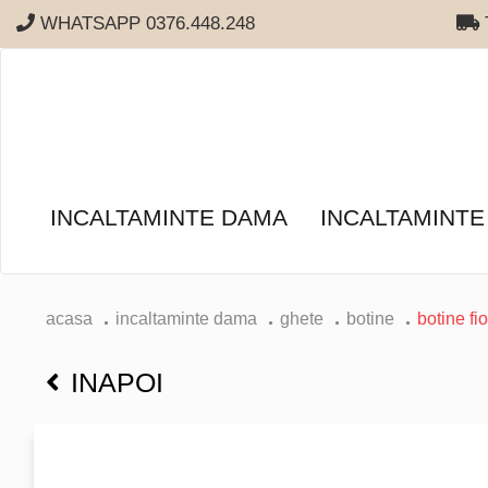
WHATSAPP 0376.448.248
T
INCALTAMINTE DAMA
INCALTAMINTE
acasa
incaltaminte dama
ghete
botine
botine fio
INAPOI