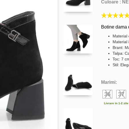
Culoare :
NE
Botine dama d
Material 
Material 
Brant: Ma
Talpa: C
Toc: 7 c
Stil: Ele
Marimi:
36
37
Livrare in 1-2 zil