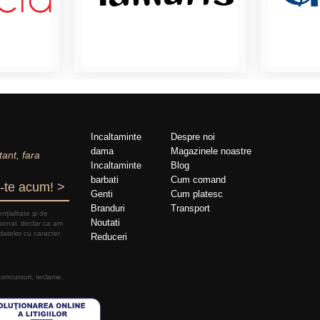
Incaltaminte
Despre noi
dama
Magazinele noastre
tant, fara
Incaltaminte
Blog
barbati
Cum comand
-te acum! >
Genti
Cum platesc
Branduri
Transport
nțialitate şi de
Noutati
rsonal, declar ca am
datelor cu caracter
Reduceri
 concursuri, reclame,