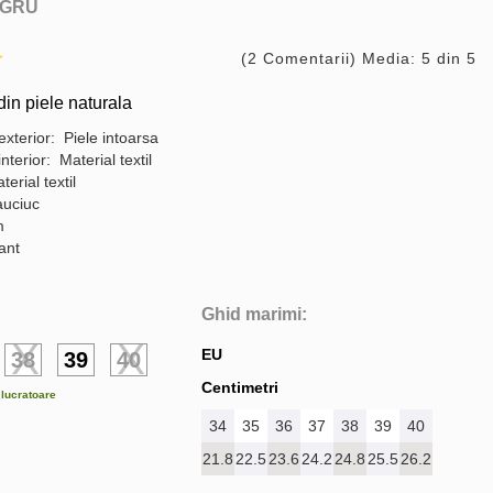
GRU
(2 Comentarii) Media: 5 din 5
in piele naturala
exterior: Piele intoarsa
interior: Material textil
terial textil
auciuc
m
gant
Ghid marimi:
EU
38
39
40
Centimetri
e lucratoare
34
35
36
37
38
39
40
21.8
22.5
23.6
24.2
24.8
25.5
26.2