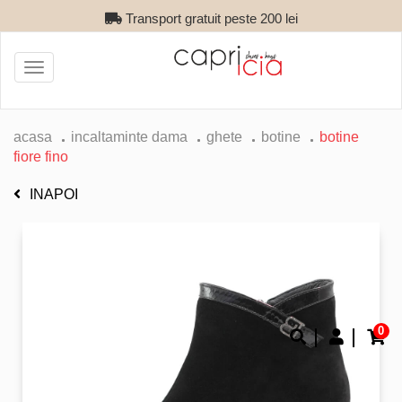
Transport gratuit peste 200 lei
Toggle
navigation
acasa
incaltaminte dama
ghete
botine
botine
fiore fino
INAPOI
0