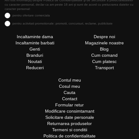
Am fost informat(a) despre Politica de Confidențialitate şi de Securitate a prelucrăriidatelor
cu caracter personal, declar ca am peste 16 ani și sunt de acord cu prelucrarea datelor cu
caracter personal:
pentru ofertare comerciala
pentru activitati promotionale: promotii, concursuri, reclame, publicitate
Incaltaminte dama
Despre noi
Incaltaminte barbati
Magazinele noastre
Genti
Blog
Branduri
Cum comand
Noutati
Cum platesc
Reduceri
Transport
Contul meu
Cosul meu
Cauta
Contact
Formular retur
Modificare consimtamant
Solicitare date personale
Returnarea produselor
Termeni si conditii
Politica de confidentialitate