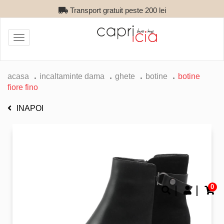
Transport gratuit peste 200 lei
Toggle
navigation
acasa
incaltaminte dama
ghete
botine
botine
fiore fino
INAPOI
0