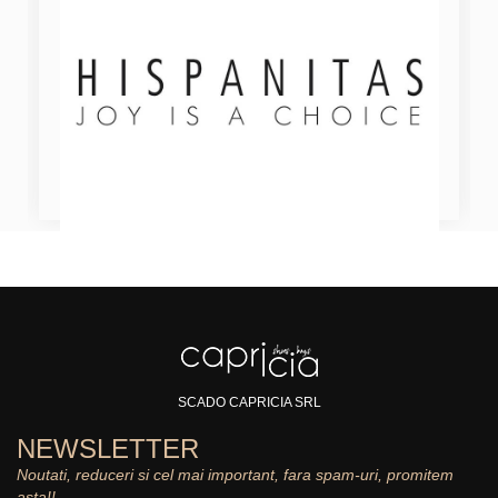
SCADO CAPRICIA SRL
NEWSLETTER
Noutati, reduceri si cel mai important, fara spam-uri, promitem
asta!!