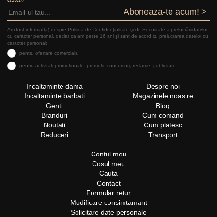
Aboneaza-te acum! >
Am fost informat(a) despre Politica de Confidențialitate şi de Securitate a prelucrăriidatelor
cu caracter personal, declar ca am peste 16 ani și sunt de acord cu prelucrarea datelor cu
caracter personal:
pentru ofertare comerciala
pentru activitati promotionale: promotii, concursuri, reclame, publicitate
Incaltaminte dama
Despre noi
Incaltaminte barbati
Magazinele noastre
Genti
Blog
Branduri
Cum comand
Noutati
Cum platesc
Reduceri
Transport
Contul meu
Cosul meu
Cauta
Contact
Formular retur
Modificare consimtamant
Solicitare date personale