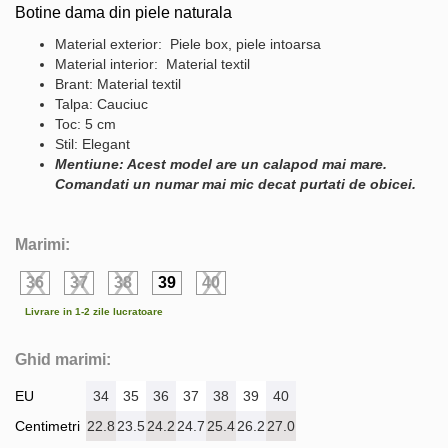
Botine dama din piele naturala
Material exterior: Piele box, piele intoarsa
Material interior: Material textil
Brant: Material textil
Talpa: Cauciuc
Toc: 5 cm
Stil: Elegant
Mentiune: Acest model are un calapod mai mare.
Comandati un numar mai mic decat purtati de obicei.
Marimi:
36
37
38
39
40
Livrare in 1-2 zile lucratoare
Ghid marimi:
EU
34
35
36
37
38
39
40
Centimetri
22.8
23.5
24.2
24.7
25.4
26.2
27.0