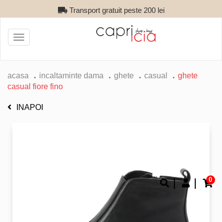
Transport gratuit peste 200 lei
Toggle
navigation
acasa
incaltaminte dama
ghete
casual
ghete
casual fiore fino
INAPOI
0