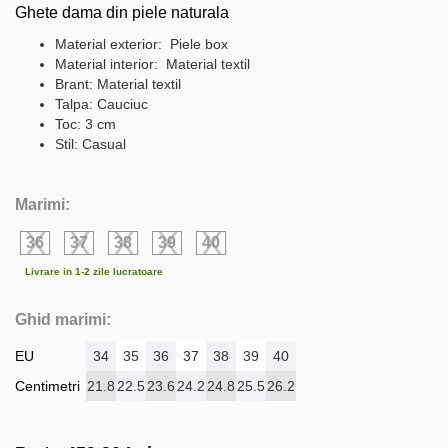
Ghete dama din piele naturala
Material exterior: Piele box
Material interior: Material textil
Brant: Material textil
Talpa: Cauciuc
Toc: 3 cm
Stil: Casual
Marimi:
36
37
38
39
40
Livrare in 1-2 zile lucratoare
Ghid marimi:
EU
34
35
36
37
38
39
40
Centimetri
21.8
22.5
23.6
24.2
24.8
25.5
26.2