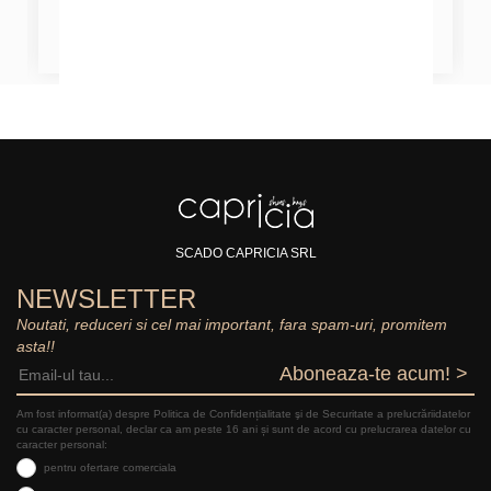
SCADO CAPRICIA SRL
NEWSLETTER
Noutati, reduceri si cel mai important, fara spam-uri, promitem
asta!!
Aboneaza-te acum! >
Am fost informat(a) despre Politica de Confidențialitate şi de Securitate a prelucrăriidatelor
cu caracter personal, declar ca am peste 16 ani și sunt de acord cu prelucrarea datelor cu
caracter personal:
pentru ofertare comerciala