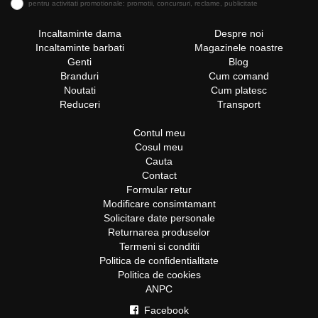
pentru activitati promotionale: promotii, concursuri, reclame, publicitate
Incaltaminte dama
Despre noi
Incaltaminte barbati
Magazinele noastre
Genti
Blog
Branduri
Cum comand
Noutati
Cum platesc
Reduceri
Transport
Contul meu
Cosul meu
Cauta
Contact
Formular retur
Modificare consimtamant
Solicitare date personale
Returnarea produselor
Termeni si conditii
Politica de confidentialitate
Politica de cookies
ANPC
Facebook